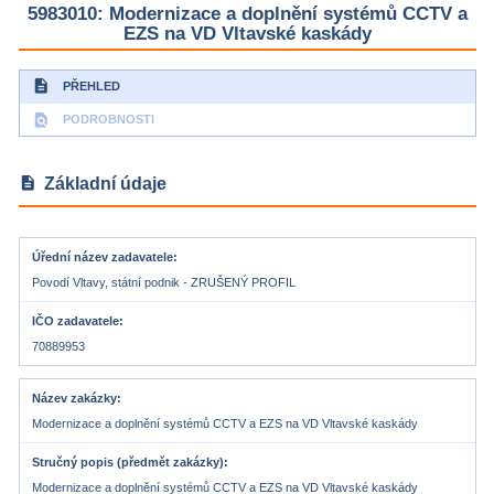
5983010: Modernizace a doplnění systémů CCTV a
EZS na VD Vltavské kaskády
description
PŘEHLED
find_in_page
PODROBNOSTI
description
Základní údaje
Úřední název zadavatele
Povodí Vltavy, státní podnik - ZRUŠENÝ PROFIL
IČO zadavatele
70889953
Název zakázky
Modernizace a doplnění systémů CCTV a EZS na VD Vltavské kaskády
Stručný popis (předmět zakázky)
Modernizace a doplnění systémů CCTV a EZS na VD Vltavské kaskády