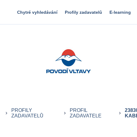
Chytré vyhledávání
Profily zadavatelů
E-learning
PROFILY
PROFIL
2383
keyboard_arrow_right
keyboard_arrow_right
keyboard_arrow_right
ZADAVATELŮ
ZADAVATELE
KAB