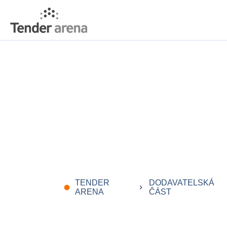
TENDER
DODAVATELSKÁ
fiber_manual_record
keyboard_arrow_right
ARENA
ČÁST