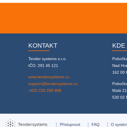
KONTAKT
KDE
Tender systems s.r.o.
Pobočk
IČO: 291 45 121
Nad Hr
162 00 
www.tendersystems.cz
support@tendersystems.cz
Pobočka
+420 226 258 888
Malá 21
530 02 
more_vert
more_vert
more_vert
Přístupnost
FAQ
O systé