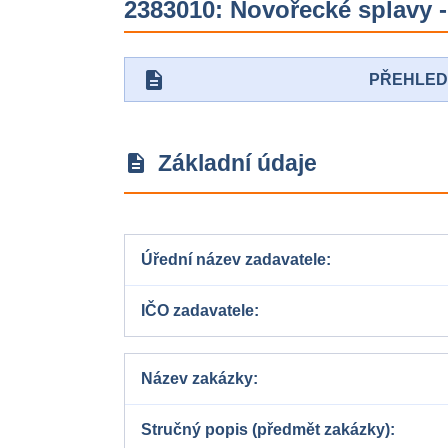
2383010: Novořecké splavy 
description
PŘEHLE
Základní údaje
description
Úřední název zadavatele
IČO zadavatele
Název zakázky
Stručný popis (předmět zakázky)