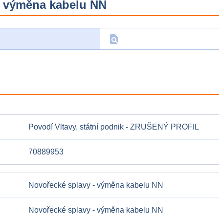
- výměna kabelu NN
find_in_page
D
Povodí Vltavy, státní podnik - ZRUŠENÝ PROFIL
70889953
Novořecké splavy - výměna kabelu NN
Novořecké splavy - výměna kabelu NN