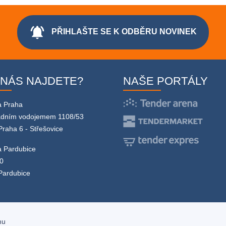
notifications_active
PŘIHLAŠTE SE K ODBĚRU NOVINEK
 NÁS NAJDETE?
NAŠE PORTÁLY
a Praha
adním vodojemem 1108/53
Praha 6 - Střešovice
 Pardubice
0
Pardubice
mu