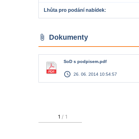
Lhůta pro podání nabídek
Dokumenty
attach_file
SoD s podpisem.pdf
access_time
26. 06. 2014 10:54:57