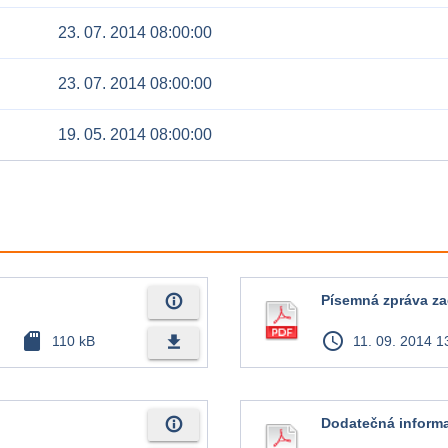
23. 07. 2014 08:00:00
23. 07. 2014 08:00:00
19. 05. 2014 08:00:00
info_outline
Písemná zpráva za
sd_card
access_time
file_download
110 kB
11. 09. 2014 1
info_outline
Dodatečná informa