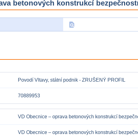
ava betonových konstrukcí bezpečnostn
find_in_page
D
Povodí Vltavy, státní podnik - ZRUŠENÝ PROFIL
70889953
VD Obecnice – oprava betonových konstrukcí bezpečnos
VD Obecnice – oprava betonových konstrukcí bezpečnos