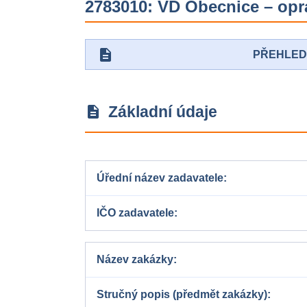
2783010: VD Obecnice – opr
description
PŘEHLE
Základní údaje
description
Úřední název zadavatele
IČO zadavatele
Název zakázky
Stručný popis (předmět zakázky)