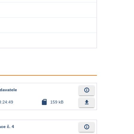
info_outline
davatele
sd_card
file_download
3:24:49
159 kB
info_outline
ce č. 4