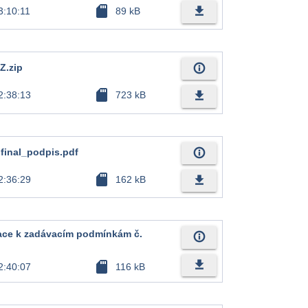
sd_card
file_download
3:10:11
89 kB
info_outline
Z.zip
sd_card
file_download
2:38:13
723 kB
info_outline
final_podpis.pdf
sd_card
file_download
2:36:29
162 kB
ace k zadávacím podmínkám č.
info_outline
file_download
sd_card
2:40:07
116 kB