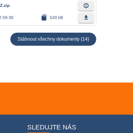
info_outline
Z.zip
sd_card
file_download
2:59:30
520 kB
Stáhnout všechny dokumenty (14)
SLEDUJTE NÁS