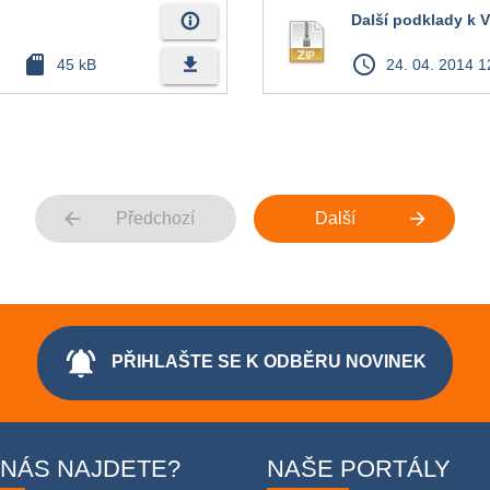
info_outline
Další podklady k V
sd_card
access_time
file_download
45 kB
24. 04. 2014 1
arrow_back
arrow_forward
Předchozí
Další
notifications_active
PŘIHLAŠTE SE K ODBĚRU NOVINEK
 NÁS NAJDETE?
NAŠE PORTÁLY