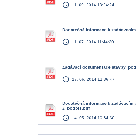
access_time
11. 09. 2014 13:24:24
Dodatečná informace k zadáavacím
access_time
11. 07. 2014 11:44:30
Zadávací dokumentace stavby_pod
access_time
27. 06. 2014 12:36:47
Dodatečná informace k zadávacím 
2_podpis.pdf
access_time
14. 05. 2014 10:34:30