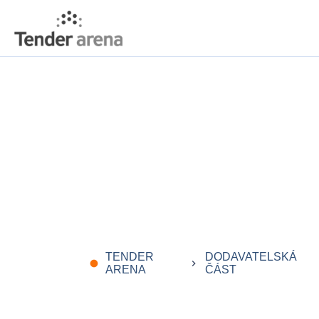
TENDER
DODAVATELSKÁ
fiber_manual_record
keyboard_arrow_right
k
ARENA
ČÁST