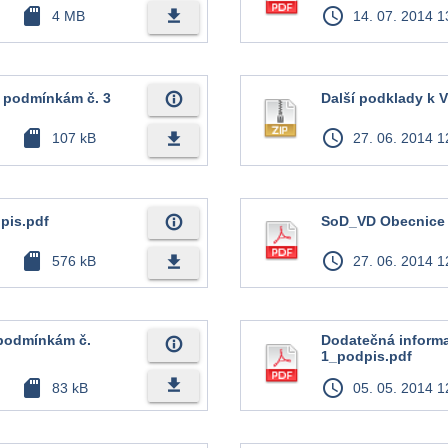
sd_card
access_time
file_download
4 MB
14. 07. 2014 1
info_outline
 podmínkám č. 3
Další podklady k V
sd_card
access_time
file_download
107 kB
27. 06. 2014 1
info_outline
pis.pdf
SoD_VD Obecnice 
sd_card
access_time
file_download
576 kB
27. 06. 2014 1
podmínkám č.
Dodatečná inform
info_outline
1_podpis.pdf
file_download
sd_card
access_time
83 kB
05. 05. 2014 1