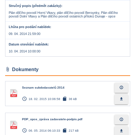
Stručný popis (předmět zakázky)
Plán dílčího povodí Horní Vltavy, plán dílčího povodí Berounky, Plán dílčího
povodí Dolní Vltavy a Plán dílčího povodí ostatních přítoků Dunaje - opce
Lhůta pro podání nabídek
09. 04. 2014 21:59:00
Datum otevírání nabídek
10. 04. 2014 10:00:00
attach_file
Dokumenty
info_outline
Seznam subdodavatelů 2014
access_time
sd_card
file_download
18. 02. 2015 10:06:58
36 kB
info_outline
PDP_opce_zpráva zadavatele-podpis.pdf
access_time
sd_card
file_download
06. 05. 2014 06:10:33
217 kB