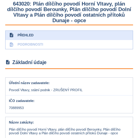
643020: Plán dílčího povodí Horní Vltavy, plán
dílčího povodí Berounky, Plán dílčího povodí Dolní
Vltavy a Plán dílčího povodí ostatních přítoků
Dunaje - opce
description
PŘEHLED
find_in_page
PODROBNOSTI
description
Základní údaje
Úřední název zadavatele
Povodí Vltavy, státní podnik - ZRUŠENÝ PROFIL
IČO zadavatele
70889953
Název zakázky
Plán dílčího povodí Horní Vltavy, plán dílčího povodí Berounky, Plán dílčího
povodí Dolní Vltavy a Plán dílčího povodí ostatních přítoků Dunaje - opce