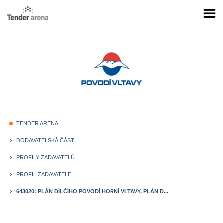
TENDER ARENA
fiber_manual_record
DODAVATELSKÁ ČÁST
keyboard_arrow_right
PROFILY ZADAVATELŮ
keyboard_arrow_right
PROFIL ZADAVATELE
keyboard_arrow_right
643020: PLÁN DÍLČÍHO POVODÍ HORNÍ VLTAVY, PLÁN D...
keyboard_arrow_right