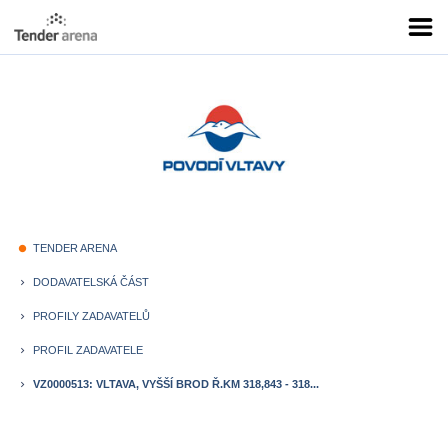
TENDER ARENA
fiber_manual_record
DODAVATELSKÁ ČÁST
keyboard_arrow_right
PROFILY ZADAVATELŮ
keyboard_arrow_right
PROFIL ZADAVATELE
keyboard_arrow_right
VZ0000513: VLTAVA, VYŠŠÍ BROD Ř.KM 318,843 - 318...
keyboard_arrow_right