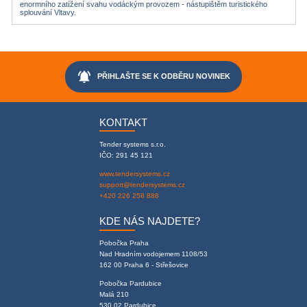
enormního zatížení svahu vodáckým provozem - nástupištěm turistického
splouvání Vltavy.
notifications_active
PŘIHLAŠTE SE K ODBĚRU NOVINEK
KONTAKT
Tender systems s.r.o.
IČO: 291 45 121
www.tendersystems.cz
support@tendersystems.cz
+420 226 258 888
KDE NÁS NAJDETE?
Pobočka Praha
Nad Hradním vodojemem 1108/53
162 00 Praha 6 - Střešovice
Pobočka Pardubice
Malá 210
530 02 Pardubice