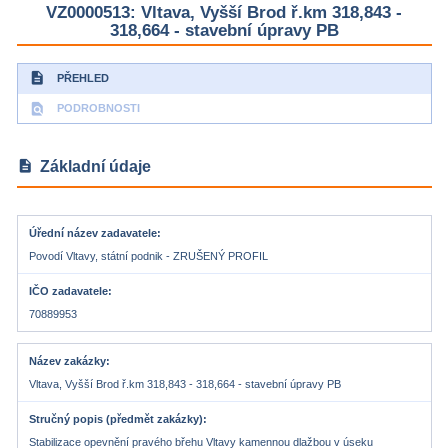
VZ0000513: Vltava, Vyšší Brod ř.km 318,843 -
318,664 - stavební úpravy PB
description
PŘEHLED
find_in_page
PODROBNOSTI
description
Základní údaje
Úřední název zadavatele
Povodí Vltavy, státní podnik - ZRUŠENÝ PROFIL
IČO zadavatele
70889953
Název zakázky
Vltava, Vyšší Brod ř.km 318,843 - 318,664 - stavební úpravy PB
Stručný popis (předmět zakázky)
Stabilizace opevnění pravého břehu Vltavy kamennou dlažbou v úseku