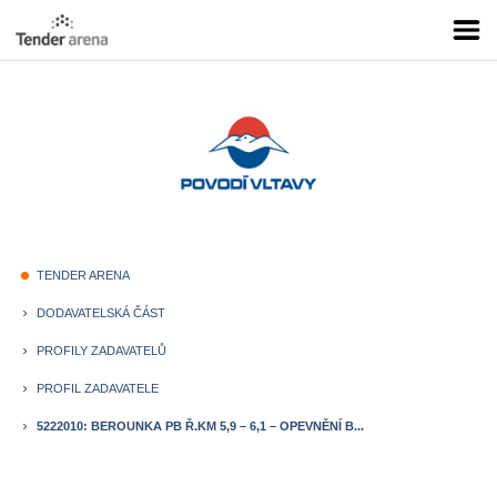
TENDER ARENA
fiber_manual_record
DODAVATELSKÁ ČÁST
keyboard_arrow_right
PROFILY ZADAVATELŮ
keyboard_arrow_right
PROFIL ZADAVATELE
keyboard_arrow_right
5222010: BEROUNKA PB Ř.KM 5,9 – 6,1 – OPEVNĚNÍ B...
keyboard_arrow_right