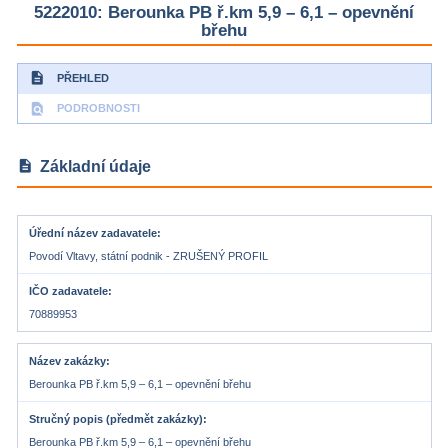
5222010: Berounka PB ř.km 5,9 – 6,1 – opevnění
břehu
description
PŘEHLED
find_in_page
PODROBNOSTI
description
Základní údaje
Úřední název zadavatele
Povodí Vltavy, státní podnik - ZRUŠENÝ PROFIL
IČO zadavatele
70889953
Název zakázky
Berounka PB ř.km 5,9 – 6,1 – opevnění břehu
Stručný popis (předmět zakázky)
Berounka PB ř.km 5,9 – 6,1 – opevnění břehu