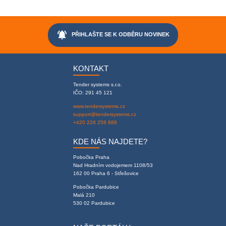
notifications_active
PŘIHLAŠTE SE K ODBĚRU NOVINEK
KONTAKT
Tender systems s.r.o.
IČO: 291 45 121
www.tendersystems.cz
support@tendersystems.cz
+420 226 258 888
KDE NÁS NAJDETE?
Pobočka Praha
Nad Hradním vodojemem 1108/53
162 00 Praha 6 - Střešovice
Pobočka Pardubice
Malá 210
530 02 Pardubice