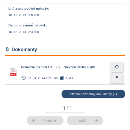
Lhůta pro podání nabídek
10. 12. 2013 07:00:00
Datum otevírání nabídek
10. 12. 2013 08:30:00
attach_file
Dokumenty
info_outline
Berounka PB ř.km 5,9 – 6,1 – opevnění břehu_E.pdf
access_time
sd_card
file_download
02. 04. 2014 11:12:59
1 MB
Stáhnout všechny dokumenty (1)
arrow_back
arrow_forward
Předchozí
Další