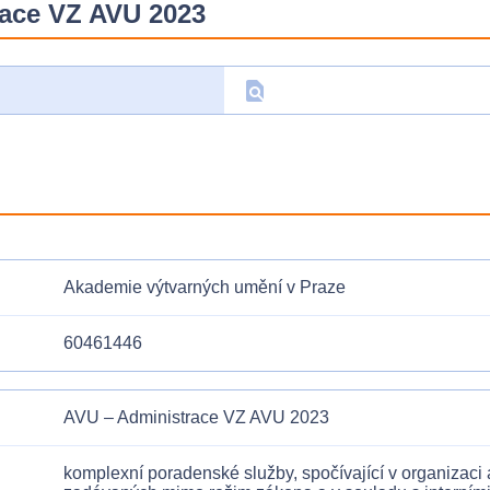
race VZ AVU 2023
find_in_page
D
Akademie výtvarných umění v Praze
60461446
AVU – Administrace VZ AVU 2023
komplexní poradenské služby, spočívající v organizaci 