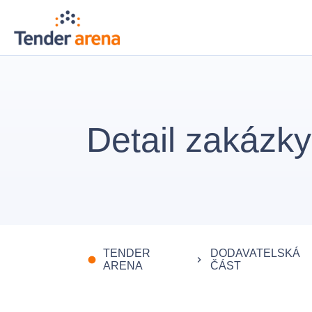
Detail zakázky
TENDER
DODAVATELSKÁ
fiber_manual_record
keyboard_arrow_right
ARENA
ČÁST