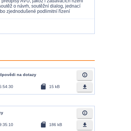
předpisy AVU, jakož i zadávacích řízení
 soutěž o návrh, soutěžní dialog, jednací
ebo zjednodušené podlimitní řízení
info_outline
odpovědi na dotazy
sd_card
file_download
6:54:30
15 kB
info_outline
zy
sd_card
file_download
9:35:10
186 kB