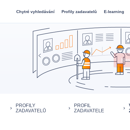
Chytré vyhledávání
Profily zadavatelů
E-learning
PROFILY
PROFIL
keyboard_arrow_right
keyboard_arrow_right
keyboard_arrow_right
ZADAVATELŮ
ZADAVATELE