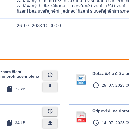
zadávaných mimo režim zákona a v souladu s interními 
zadávaných dle zákona, tj. otevřené řízení, užší řízení,
řízení bez uveřejnění, jednací řízení s uveřejněním a/n
26. 07. 2023 10:00:00
Seznam členů
Dotaz č.4 a č.5 a 
info_outline
tné prohlášení člena
access_time
25. 07. 2023 0
file_download
sd_card
22 kB
info_outline
Odpovědi na dota
sd_card
access_time
file_download
34 kB
14. 07. 2023 0