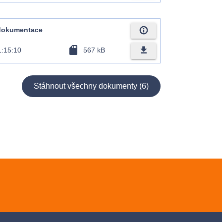
info_outline
 dokumentace
sd_card
file_download
1:15:10
567 kB
Stáhnout všechny dokumenty (6)