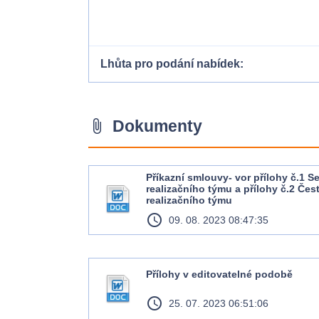
Lhůta pro podání nabídek
Dokumenty
attach_file
Příkazní smlouvy- vor přílohy č.1 
realizačního týmu a přílohy č.2 Čes
realizačního týmu
access_time
09. 08. 2023 08:47:35
Přílohy v editovatelné podobě
access_time
25. 07. 2023 06:51:06