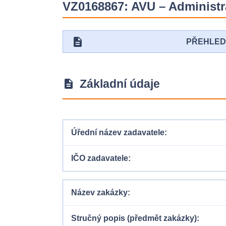
VZ0168867: AVU – Administ
description
PŘEHLE
Základní údaje
description
Úřední název zadavatele
IČO zadavatele
Název zakázky
Stručný popis (předmět zakázky)