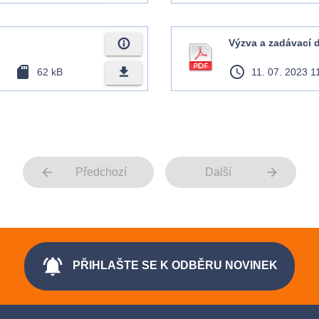
info_outline
Výzva a zadávací
sd_card
access_time
file_download
62 kB
11. 07. 2023 1
arrow_back
arrow_forward
Předchozí
Další
notifications_active
PŘIHLAŠTE SE K ODBĚRU NOVINEK