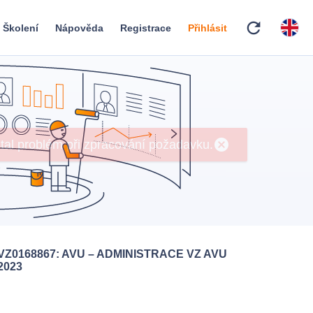
refresh
Školení
Nápověda
Registrace
Přihlásit
VZ0168867: AVU – ADMINISTRACE VZ AVU
2023