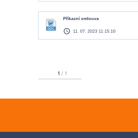
Příkazní smlouva
access_time
11. 07. 2023 11:15:10