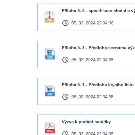
Příloha č. 5 - specifikace plnění a 
access_time
05. 02. 2024 22:34:36
Příloha č. 3 - Předloha seznamu v
access_time
05. 02. 2024 22:34:35
Příloha č. 1 - Předloha krycího list
access_time
05. 02. 2024 22:34:35
Výzva k podání nabídky
access_time
05. 02. 2024 22:34:35