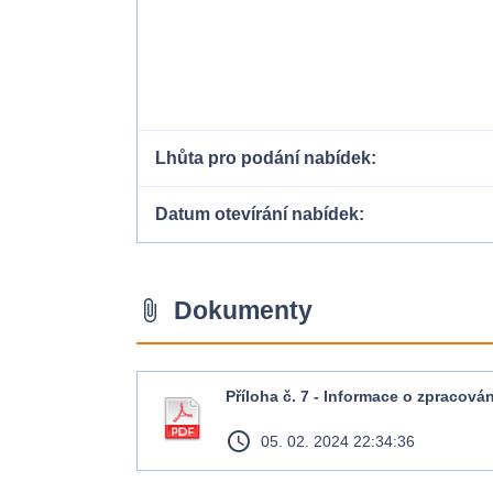
Lhůta pro podání nabídek
Datum otevírání nabídek
Dokumenty
attach_file
Příloha č. 7 - Informace o zpracová
access_time
05. 02. 2024 22:34:36