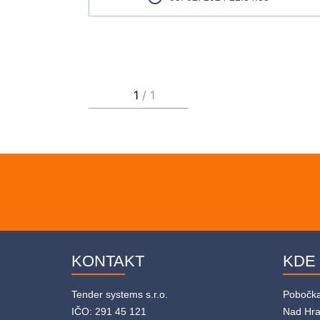
KONTAKT
KDE
Tender systems s.r.o.
Pobočk
IČO: 291 45 121
Nad Hr