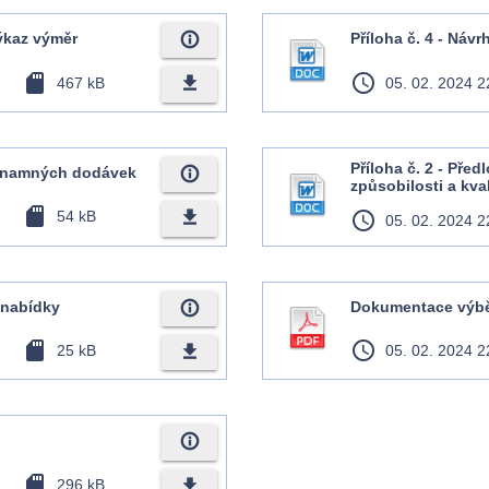
info_outline
výkaz výměr
Příloha č. 4 - Náv
sd_card
access_time
file_download
467 kB
05. 02. 2024 2
Příloha č. 2 - Pře
info_outline
ýznamných dodávek
způsobilosti a kval
sd_card
file_download
54 kB
access_time
05. 02. 2024 2
info_outline
u nabídky
Dokumentace výbě
sd_card
access_time
file_download
25 kB
05. 02. 2024 2
info_outline
sd_card
file_download
296 kB