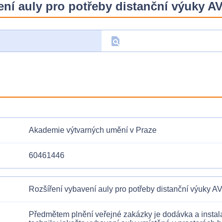
ní auly pro potřeby distanční výuky A
find_in_page
D
Akademie výtvarných umění v Praze
60461446
Rozšíření vybavení auly pro potřeby distanční výuky A
Předmětem plnění veřejné zakázky je dodávka a instala