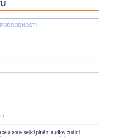
VU
PODROBNOSTI
VU
ce a související plnění audiovizuální