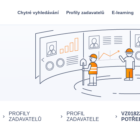
Chytré vyhledávání
Profily zadavatelů
E-learning
PROFILY
PROFIL
VZ0182
keyboard_arrow_right
keyboard_arrow_right
keyboard_arrow_right
ZADAVATELŮ
ZADAVATELE
POTŘEB