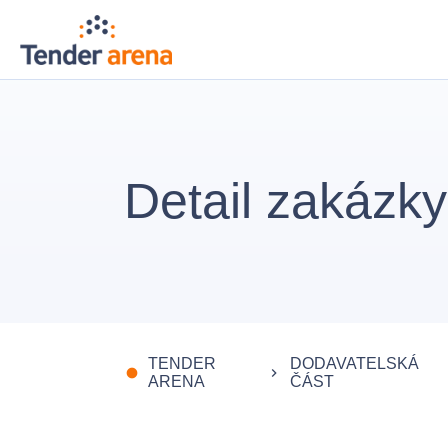
Detail zakázky
TENDER
DODAVATELSKÁ
fiber_manual_record
keyboard_arrow_right
ARENA
ČÁST