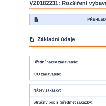
VZ0182231: Rozšíření vybave
description
PŘEHLE
Základní údaje
description
Úřední název zadavatele
IČO zadavatele
Název zakázky
Stručný popis (předmět zakázky)