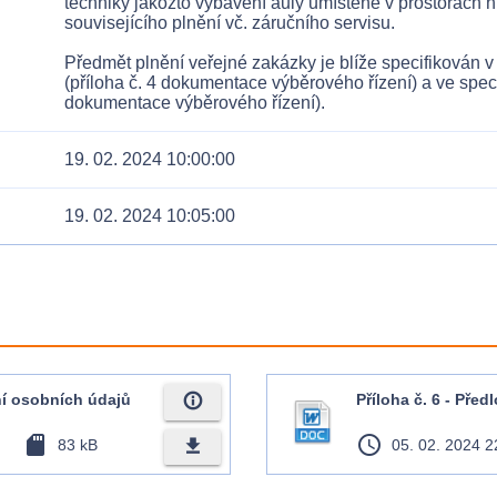
techniky jakožto vybavení auly umístěné v prostorách h
souvisejícího plnění vč. záručního servisu.
Předmět plnění veřejné zakázky je blíže specifikován
(příloha č. 4 dokumentace výběrového řízení) a ve speci
dokumentace výběrového řízení).
19. 02. 2024 10:00:00
19. 02. 2024 10:05:00
info_outline
ní osobních údajů
Příloha č. 6 - Př
sd_card
access_time
file_download
83 kB
05. 02. 2024 2