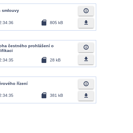
info_outline
rh smlouvy
sd_card
file_download
2:34:36
805 kB
dloha čestného prohlášení o
info_outline
ifikaci
file_download
sd_card
2:34:35
28 kB
info_outline
rového řízení
sd_card
file_download
2:34:35
381 kB