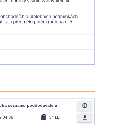
lavní budovy v sídle zadavatele vč.
 v obchodních a platebních podmínkách
fikaci předmětu plnění (příloha č. 5
info_outline
edloha seznamu poddodavatelů
sd_card
file_download
2:34:36
34 kB