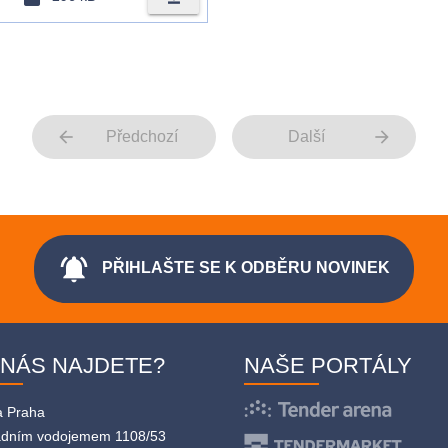
arrow_back
arrow_forward
Předchozí
Další
notifications_active
PŘIHLAŠTE SE K ODBĚRU NOVINEK
 NÁS NAJDETE?
NAŠE PORTÁLY
a Praha
adním vodojemem 1108/53