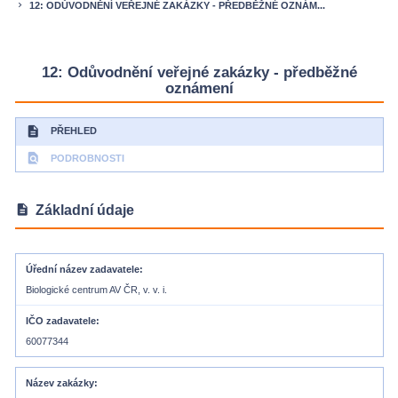
12: ODŮVODNĚNÍ VEŘEJNÉ ZAKÁZKY - PŘEDBĚŽNÉ OZNÁM...
keyboard_arrow_right
12: Odůvodnění veřejné zakázky - předběžné
oznámení
description
PŘEHLED
find_in_page
PODROBNOSTI
description
Základní údaje
Úřední název zadavatele
Biologické centrum AV ČR, v. v. i.
IČO zadavatele
60077344
Název zakázky