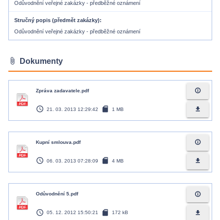
Odůvodnění veřejné zakázky - předběžné oznámení
Stručný popis (předmět zakázky)
Odůvodnění veřejné zakázky - předběžné oznámení
attach_file
Dokumenty
info_outline
Zpráva zadavatele.pdf
access_time
sd_card
file_download
21. 03. 2013 12:29:42
1 MB
info_outline
Kupní smlouva.pdf
access_time
sd_card
file_download
06. 03. 2013 07:28:09
4 MB
info_outline
Odůvodnění 5.pdf
access_time
sd_card
file_download
05. 12. 2012 15:50:21
172 kB