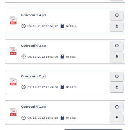
info_outline
Odůvodnění 4.pdf
access_time
sd_card
file_download
05. 12. 2012 15:50:12
634 kB
info_outline
Odůvodnění 3.pdf
access_time
sd_card
file_download
05. 12. 2012 15:50:00
656 kB
info_outline
Odůvodnění 2.pdf
access_time
sd_card
file_download
05. 12. 2012 15:49:50
862 kB
info_outline
Odůvodnění 1.pdf
access_time
sd_card
file_download
05. 12. 2012 15:49:38
848 kB