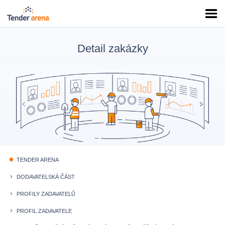
Detail zakázky
TENDER ARENA
fiber_manual_record
DODAVATELSKÁ ČÁST
keyboard_arrow_right
PROFILY ZADAVATELŮ
keyboard_arrow_right
PROFIL ZADAVATELE
keyboard_arrow_right