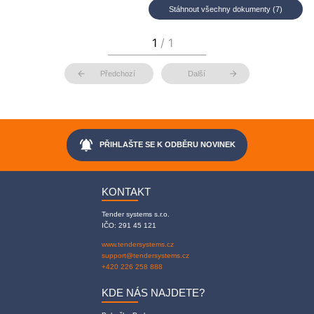
Stáhnout všechny dokumenty (7)
arrow_back
arrow_forward
Předchozí
Další
notifications_active
PŘIHLAŠTE SE K ODBĚRU NOVINEK
KONTAKT
Tender systems s.r.o.
IČO: 291 45 121
www.tendersystems.cz
support@tendersystems.cz
+420 226 258 888
KDE NÁS NAJDETE?