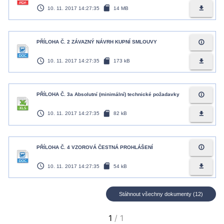
access_time
sd_card
file_download
10. 11. 2017 14:27:35
14 MB
info_outline
PŘÍLOHA Č. 2 ZÁVAZNÝ NÁVRH KUPNÍ SMLOUVY
access_time
sd_card
file_download
10. 11. 2017 14:27:35
173 kB
info_outline
PŘÍLOHA Č. 3a Absolutní (minimální) technické požadavky
access_time
sd_card
file_download
10. 11. 2017 14:27:35
82 kB
info_outline
PŘÍLOHA Č. 4 VZOROVÁ ČESTNÁ PROHLÁŠENÍ
access_time
sd_card
file_download
10. 11. 2017 14:27:35
54 kB
Stáhnout všechny dokumenty (12)