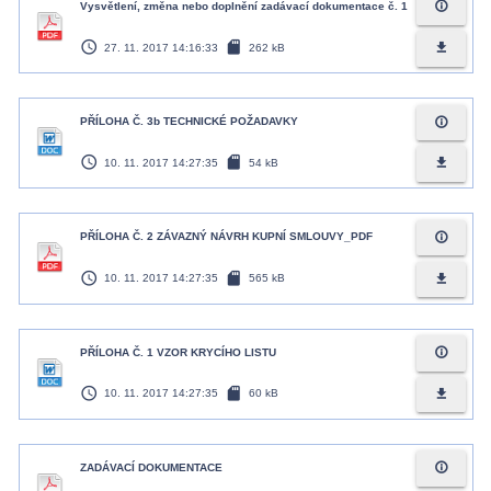
info_outline
Vysvětlení, změna nebo doplnění zadávací dokumentace č. 1
access_time
sd_card
file_download
27. 11. 2017 14:16:33
262 kB
info_outline
PŘÍLOHA Č. 3b TECHNICKÉ POŽADAVKY
access_time
sd_card
file_download
10. 11. 2017 14:27:35
54 kB
info_outline
PŘÍLOHA Č. 2 ZÁVAZNÝ NÁVRH KUPNÍ SMLOUVY_PDF
access_time
sd_card
file_download
10. 11. 2017 14:27:35
565 kB
info_outline
PŘÍLOHA Č. 1 VZOR KRYCÍHO LISTU
access_time
sd_card
file_download
10. 11. 2017 14:27:35
60 kB
info_outline
ZADÁVACÍ DOKUMENTACE