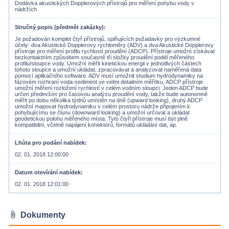
Dodávka akustických Dopplerových přístrojů pro měření pohybu vody v
nádržích
Stručný popis (předmět zakázky)
Je požadován komplet čtyř přístrojů, splňujících požadavky pro výzkumné
účely: dva Akustické Dopplerovy rychloměry (ADV) a dva Akustické Dopplerovy
přístroje pro měření profilu rychlostí proudění (ADCP). Přístroje umožní získávat
bezkontaktním způsobem současně tři složky proudění podél měřeného
profilu/sloupce vody. Umožní měřit kinetickou energii v jednotlivých částech
tohoto sloupce a umožní ukládat, zpracovávat a analyzovat naměřená data
pomocí aplikačního software. ADV musí umožnit studium hydrodynamiky na
fázovém rozhraní voda-sediment ve velmi detailním měřítku, ADCP přístroje
umožní měření rozložení rychlostí v celém vodním sloupci. Jeden ADCP bude
určen především pro časovou analýzu proudění vody, takže bude autonomně
měřit po dobu několika týdnů umístěn na dně (upward looking), druhý ADCP
umožní mapovat hydrodynamiku v celém prostoru nádrže připojením k
pohybujícímu se člunu (downward looking) a umožní určovat a ukládat
geodetickou polohu měřeného místa. Tyto čtyři přístroje musí být plně
kompatibilní, včetně napájení konektorů, formátů ukládání dat, ap.
Lhůta pro podání nabídek
02. 01. 2018 12:00:00
Datum otevírání nabídek
02. 01. 2018 12:01:00
attach_file
Dokumenty