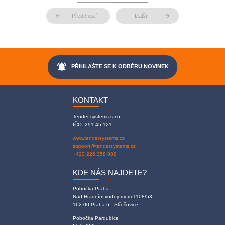
arrow_back
arrow_forward
Předchozí
Další
notifications_active
PŘIHLAŠTE SE K ODBĚRU NOVINEK
KONTAKT
Tender systems s.r.o.
IČO: 291 45 121
www.tendersystems.cz
support@tendersystems.cz
+420 226 258 888
KDE NÁS NAJDETE?
Pobočka Praha
Nad Hradním vodojemem 1108/53
162 00 Praha 6 - Střešovice
Pobočka Pardubice