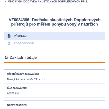
VZ0034386: DODÁVKA AKUSTICKÝCH DOPPLEROVÝCH PŘÍS...
keyboard_arrow_right
VZ0034386: Dodávka akustických Dopplerových
přístrojů pro měření pohybu vody v nádržích
description
PŘEHLED
find_in_page
PODROBNOSTI
description
Základní údaje
Úřední název zadavatele
Biologické centrum AV ČR, v. v. i.
IČO zadavatele
60077344
Název zakázky