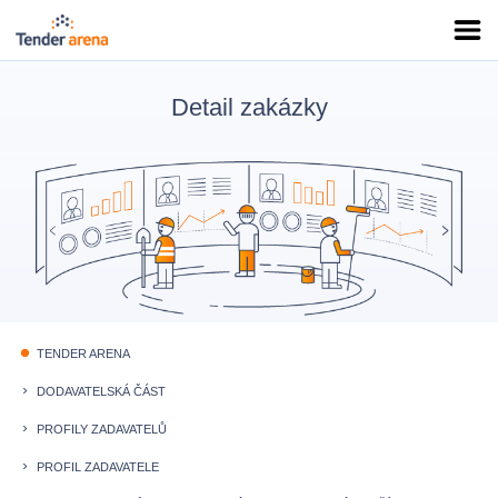
Detail zakázky
TENDER ARENA
fiber_manual_record
DODAVATELSKÁ ČÁST
keyboard_arrow_right
PROFILY ZADAVATELŮ
keyboard_arrow_right
PROFIL ZADAVATELE
keyboard_arrow_right