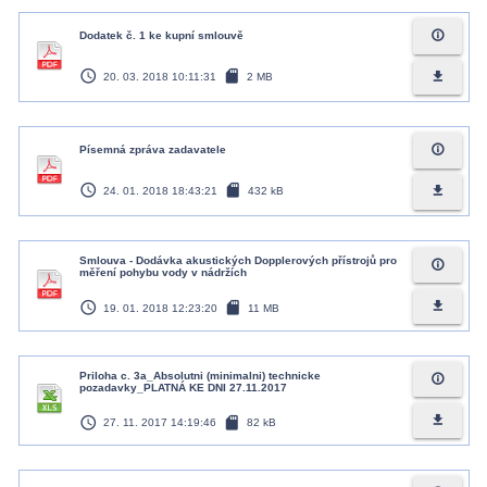
info_outline
Dodatek č. 1 ke kupní smlouvě
access_time
sd_card
file_download
20. 03. 2018 10:11:31
2 MB
info_outline
Písemná zpráva zadavatele
access_time
sd_card
file_download
24. 01. 2018 18:43:21
432 kB
Smlouva - Dodávka akustických Dopplerových přístrojů pro
info_outline
měření pohybu vody v nádržích
access_time
sd_card
file_download
19. 01. 2018 12:23:20
11 MB
Priloha c. 3a_Absolutni (minimalni) technicke
info_outline
pozadavky_PLATNÁ KE DNI 27.11.2017
access_time
sd_card
file_download
27. 11. 2017 14:19:46
82 kB