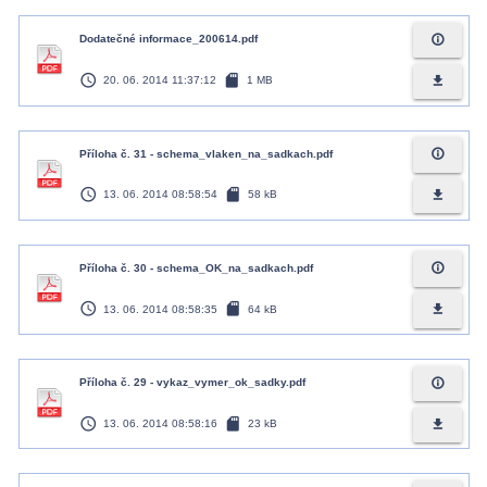
info_outline
Dodatečné informace_200614.pdf
access_time
sd_card
file_download
20. 06. 2014 11:37:12
1 MB
info_outline
Příloha č. 31 - schema_vlaken_na_sadkach.pdf
access_time
sd_card
file_download
13. 06. 2014 08:58:54
58 kB
info_outline
Příloha č. 30 - schema_OK_na_sadkach.pdf
access_time
sd_card
file_download
13. 06. 2014 08:58:35
64 kB
info_outline
Příloha č. 29 - vykaz_vymer_ok_sadky.pdf
access_time
sd_card
file_download
13. 06. 2014 08:58:16
23 kB