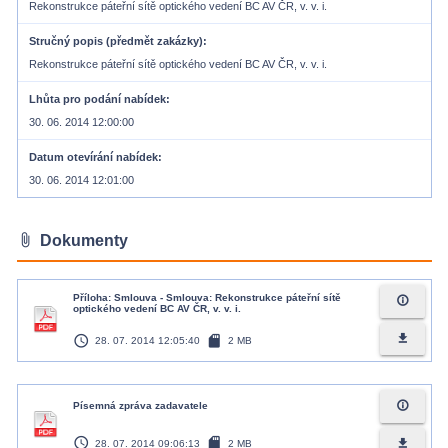
Rekonstrukce páteřní sítě optického vedení BC AV ČR, v. v. i.
Stručný popis (předmět zakázky)
Rekonstrukce páteřní sítě optického vedení BC AV ČR, v. v. i.
Lhůta pro podání nabídek
30. 06. 2014 12:00:00
Datum otevírání nabídek
30. 06. 2014 12:01:00
attach_file
Dokumenty
Příloha: Smlouva - Smlouva: Rekonstrukce páteřní sítě
info_outline
optického vedení BC AV ČR, v. v. i.
access_time
sd_card
file_download
28. 07. 2014 12:05:40
2 MB
info_outline
Písemná zpráva zadavatele
access_time
sd_card
file_download
28. 07. 2014 09:06:13
2 MB