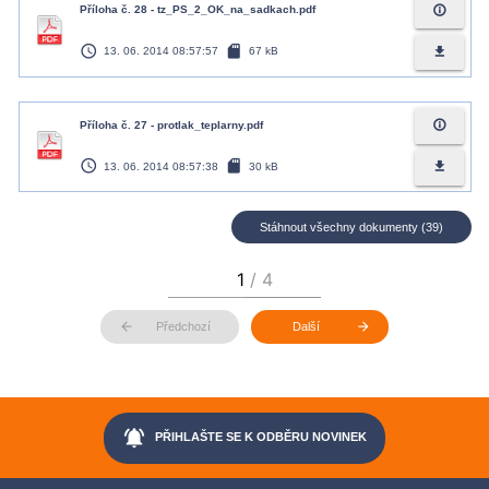
info_outline
Příloha č. 28 - tz_PS_2_OK_na_sadkach.pdf
access_time
sd_card
file_download
13. 06. 2014 08:57:57
67 kB
info_outline
Příloha č. 27 - protlak_teplarny.pdf
access_time
sd_card
file_download
13. 06. 2014 08:57:38
30 kB
Stáhnout všechny dokumenty (39)
arrow_back
arrow_forward
Předchozí
Další
notifications_active
PŘIHLAŠTE SE K ODBĚRU NOVINEK