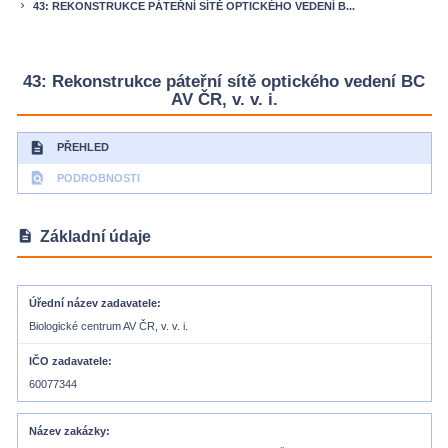
43: REKONSTRUKCE PÁTEŘNÍ SÍTĚ OPTICKÉHO VEDENÍ B...
keyboard_arrow_right
43: Rekonstrukce páteřní sítě optického vedení BC
AV ČR, v. v. i.
description
PŘEHLED
find_in_page
PODROBNOSTI
description
Základní údaje
Úřední název zadavatele
Biologické centrum AV ČR, v. v. i.
IČO zadavatele
60077344
Název zakázky