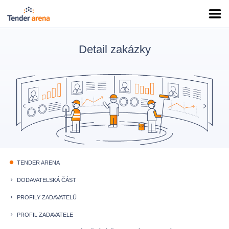
Detail zakázky
TENDER ARENA
fiber_manual_record
DODAVATELSKÁ ČÁST
keyboard_arrow_right
PROFILY ZADAVATELŮ
keyboard_arrow_right
PROFIL ZADAVATELE
keyboard_arrow_right