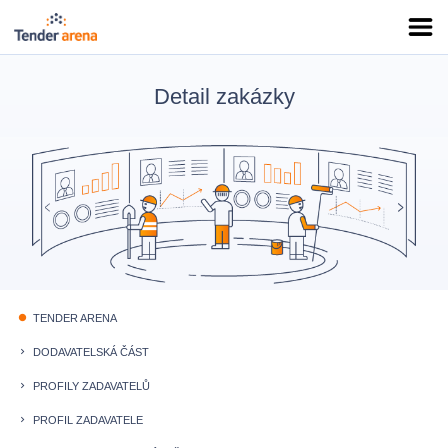
Detail zakázky
TENDER ARENA
fiber_manual_record
DODAVATELSKÁ ČÁST
keyboard_arrow_right
PROFILY ZADAVATELŮ
keyboard_arrow_right
PROFIL ZADAVATELE
keyboard_arrow_right