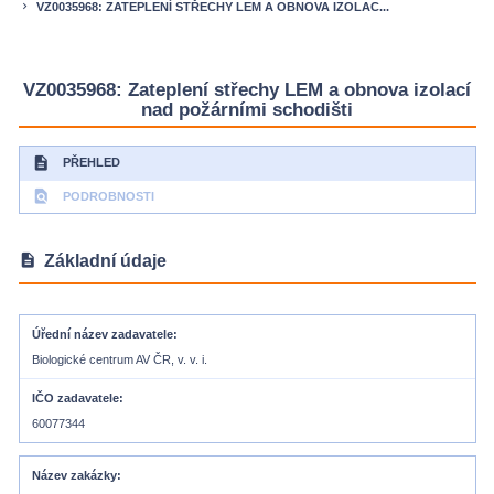
VZ0035968: ZATEPLENÍ STŘECHY LEM A OBNOVA IZOLAC...
keyboard_arrow_right
VZ0035968: Zateplení střechy LEM a obnova izolací
nad požárními schodišti
description
PŘEHLED
find_in_page
PODROBNOSTI
description
Základní údaje
Úřední název zadavatele
Biologické centrum AV ČR, v. v. i.
IČO zadavatele
60077344
Název zakázky