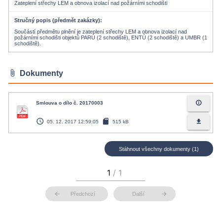
Zateplení střechy LEM a obnova izolací nad požárními schodišti
Stručný popis (předmět zakázky)
Součástí předmětu plnění je zateplení střechy LEM a obnova izolací nad
požárními schodišti objektů PARÚ (2 schodiště), ENTÚ (2 schodiště) a UMBR (1
schodiště).
attach_file
Dokumenty
info_outline
Smlouva o dílo č. 20170003
access_time
sd_card
file_download
05. 12. 2017 12:59:05
515 kB
Stáhnout všechny dokumenty (1)
arrow_back
arrow_forward
Předchozí
Další