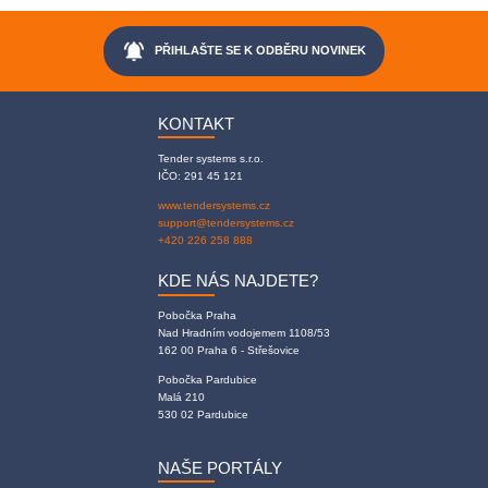
notifications_active
PŘIHLAŠTE SE K ODBĚRU NOVINEK
KONTAKT
Tender systems s.r.o.
IČO: 291 45 121
www.tendersystems.cz
support@tendersystems.cz
+420 226 258 888
KDE NÁS NAJDETE?
Pobočka Praha
Nad Hradním vodojemem 1108/53
162 00 Praha 6 - Střešovice
Pobočka Pardubice
Malá 210
530 02 Pardubice
NAŠE PORTÁLY