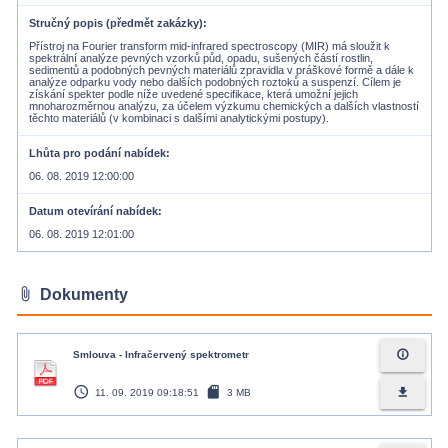
Stručný popis (předmět zakázky)
Přístroj na Fourier transform mid-infrared spectroscopy (MIR) má sloužit k
spektrální analýze pevných vzorků půd, opadu, sušených částí rostlin,
sedimentů a podobných pevných materiálů zpravidla v práškové formě a dále k
analýze odparku vody nebo dalších podobných roztoků a suspenzí. Cílem je
získání spekter podle níže uvedené specifikace, která umožní jejich
mnoharozměrnou analýzu, za účelem výzkumu chemických a dalších vlastností
těchto materiálů (v kombinaci s dalšími analytickými postupy).
Lhůta pro podání nabídek
06. 08. 2019 12:00:00
Datum otevírání nabídek
06. 08. 2019 12:01:00
attach_file
Dokumenty
info_outline
Smlouva - Infračervený spektrometr
access_time
sd_card
file_download
11. 09. 2019 09:18:51
3 MB