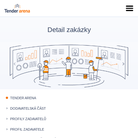
Detail zakázky
TENDER ARENA
fiber_manual_record
DODAVATELSKÁ ČÁST
keyboard_arrow_right
PROFILY ZADAVATELŮ
keyboard_arrow_right
PROFIL ZADAVATELE
keyboard_arrow_right