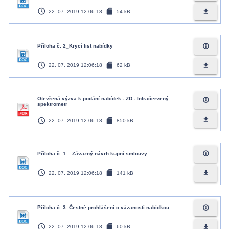
access_time
sd_card
file_download
22. 07. 2019 12:06:18
54 kB
info_outline
Příloha č. 2_Krycí list nabídky
access_time
sd_card
file_download
22. 07. 2019 12:06:18
62 kB
Otevřená výzva k podání nabídek - ZD - Infračervený
info_outline
spektrometr
access_time
sd_card
file_download
22. 07. 2019 12:06:18
850 kB
info_outline
Příloha č. 1 – Závazný návrh kupní smlouvy
access_time
sd_card
file_download
22. 07. 2019 12:06:18
141 kB
info_outline
Příloha č. 3_Čestné prohlášení o vázanosti nabídkou
access_time
sd_card
file_download
22. 07. 2019 12:06:18
60 kB