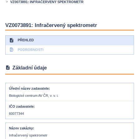
VZ0073891: INFRAČERVENÝ SPEKTROMETR
keyboard_arrow_right
VZ0073891: Infračervený spektrometr
description
PŘEHLED
find_in_page
PODROBNOSTI
description
Základní údaje
Úřední název zadavatele
Biologické centrum AV ČR, v. v. i.
IČO zadavatele
60077344
Název zakázky
Infračervený spektrometr