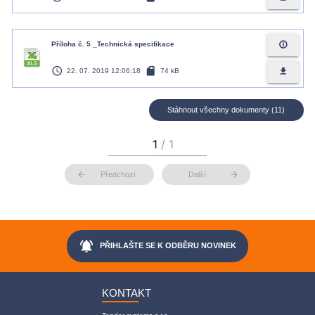
info_outline
Příloha č. 5 _Technická specifikace
access_time
sd_card
file_download
22. 07. 2019 12:06:18
74 kB
Stáhnout všechny dokumenty (11)
arrow_back
arrow_forward
Předchozí
Další
notifications_active
PŘIHLAŠTE SE K ODBĚRU NOVINEK
KONTAKT