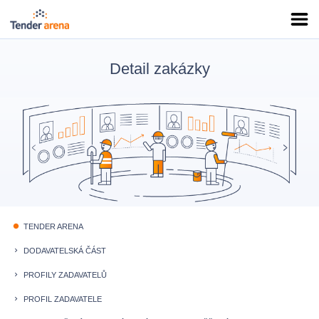
Detail zakázky
TENDER ARENA
fiber_manual_record
DODAVATELSKÁ ČÁST
keyboard_arrow_right
PROFILY ZADAVATELŮ
keyboard_arrow_right
PROFIL ZADAVATELE
keyboard_arrow_right