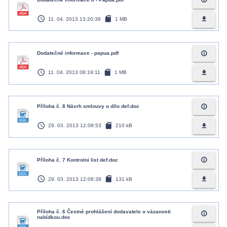
access_time
sd_card
file_download
11. 04. 2013 13:20:38
1 MB
info_outline
Dodatečné informace - papua.pdf
access_time
sd_card
file_download
11. 04. 2013 08:19:11
1 MB
info_outline
Příloha č. 8 Návrh smlouvy o dílo def.doc
access_time
sd_card
file_download
29. 03. 2013 12:08:53
210 kB
info_outline
Příloha č. 7 Kontrolni list def.doc
access_time
sd_card
file_download
29. 03. 2013 12:08:38
131 kB
Příloha č. 6 Čestné prohlášení dodavatele o vázanosti
info_outline
nabídkou.doc