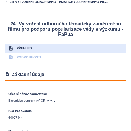
24: VYTVOŘENÍ ODBORNÉHO TÉMATICKY ZAMĚŘENÉHO FIL...
keyboard_arrow_right
24: Vytvoření odborného tématicky zaměřeného
filmu pro podporu popularizace vědy a výzkumu -
PaPua
description
PŘEHLED
find_in_page
PODROBNOSTI
description
Základní údaje
Úřední název zadavatele
Biologické centrum AV ČR, v. v. i.
IČO zadavatele
60077344