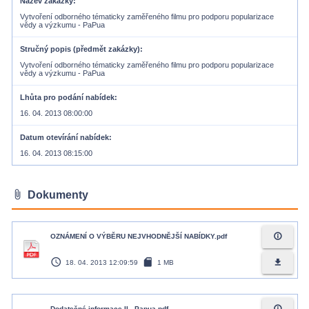
Název zakázky
Vytvoření odborného tématicky zaměřeného filmu pro podporu popularizace
vědy a výzkumu - PaPua
Stručný popis (předmět zakázky)
Vytvoření odborného tématicky zaměřeného filmu pro podporu popularizace
vědy a výzkumu - PaPua
Lhůta pro podání nabídek
16. 04. 2013 08:00:00
Datum otevírání nabídek
16. 04. 2013 08:15:00
attach_file
Dokumenty
info_outline
OZNÁMENÍ O VÝBĚRU NEJVHODNĚJŠÍ NABÍDKY.pdf
access_time
sd_card
file_download
18. 04. 2013 12:09:59
1 MB
info_outline
Dodatečné informace II - Papua.pdf