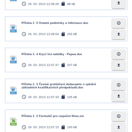
access_time
sd_card
file_download
29. 03. 2013 12:08:26
98 kB
info_outline
Příloha č. 5 Ostatni podminky a informace.doc
access_time
sd_card
file_download
29. 03. 2013 12:08:04
203 kB
info_outline
Příloha č. 4 Krycí list nabídky - Papua.doc
access_time
sd_card
file_download
29. 03. 2013 12:07:47
207 kB
Příloha č. 3 Čestné prohlášení dodavatele o splnění
info_outline
základních kvalifikačních předpokladů.doc
access_time
sd_card
file_download
29. 03. 2013 12:07:33
105 kB
info_outline
Příloha č. 2 Formulář pro rozpočet filmu.xls
access_time
sd_card
file_download
29. 03. 2013 12:07:15
193 kB