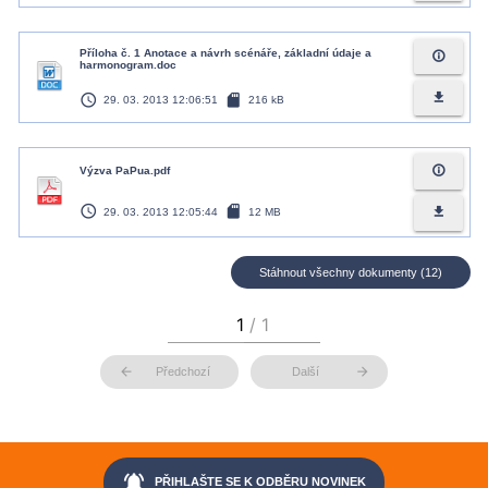
Příloha č. 1 Anotace a návrh scénáře, základní údaje a
info_outline
harmonogram.doc
access_time
sd_card
file_download
29. 03. 2013 12:06:51
216 kB
info_outline
Výzva PaPua.pdf
access_time
sd_card
file_download
29. 03. 2013 12:05:44
12 MB
Stáhnout všechny dokumenty (12)
arrow_back
arrow_forward
Předchozí
Další
notifications_active
PŘIHLAŠTE SE K ODBĚRU NOVINEK