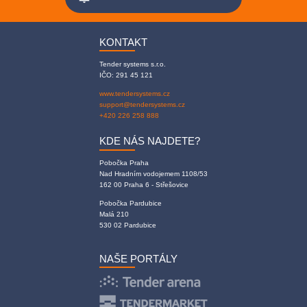
KONTAKT
Tender systems s.r.o.
IČO: 291 45 121
www.tendersystems.cz
support@tendersystems.cz
+420 226 258 888
KDE NÁS NAJDETE?
Pobočka Praha
Nad Hradním vodojemem 1108/53
162 00 Praha 6 - Střešovice
Pobočka Pardubice
Malá 210
530 02 Pardubice
NAŠE PORTÁLY