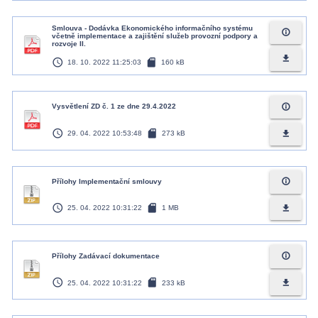
Smlouva - Dodávka Ekonomického informačního systému
info_outline
včetně implementace a zajištění služeb provozní podpory a
rozvoje II.
file_download
access_time
sd_card
18. 10. 2022 11:25:03
160 kB
info_outline
Vysvětlení ZD č. 1 ze dne 29.4.2022
access_time
sd_card
file_download
29. 04. 2022 10:53:48
273 kB
info_outline
Přílohy Implementační smlouvy
access_time
sd_card
file_download
25. 04. 2022 10:31:22
1 MB
info_outline
Přílohy Zadávací dokumentace
access_time
sd_card
file_download
25. 04. 2022 10:31:22
233 kB