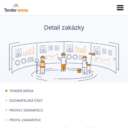
Detail zakázky
TENDER ARENA
fiber_manual_record
DODAVATELSKÁ ČÁST
keyboard_arrow_right
PROFILY ZADAVATELŮ
keyboard_arrow_right
PROFIL ZADAVATELE
keyboard_arrow_right