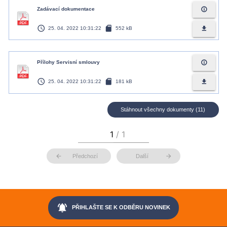
info_outline
Zadávací dokumentace
access_time
sd_card
file_download
25. 04. 2022 10:31:22
552 kB
info_outline
Přílohy Servisní smlouvy
access_time
sd_card
file_download
25. 04. 2022 10:31:22
181 kB
Stáhnout všechny dokumenty (11)
arrow_back
arrow_forward
Předchozí
Další
notifications_active
PŘIHLAŠTE SE K ODBĚRU NOVINEK