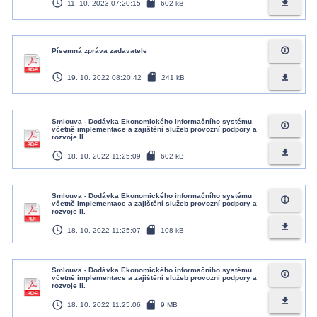
access_time
sd_card
file_download
11. 10. 2023 07:20:15
602 kB
info_outline
Písemná zpráva zadavatele
access_time
sd_card
file_download
19. 10. 2022 08:20:42
241 kB
Smlouva - Dodávka Ekonomického informačního systému
info_outline
včetně implementace a zajištění služeb provozní podpory a
rozvoje II.
file_download
access_time
sd_card
18. 10. 2022 11:25:09
602 kB
Smlouva - Dodávka Ekonomického informačního systému
info_outline
včetně implementace a zajištění služeb provozní podpory a
rozvoje II.
file_download
access_time
sd_card
18. 10. 2022 11:25:07
108 kB
Smlouva - Dodávka Ekonomického informačního systému
info_outline
včetně implementace a zajištění služeb provozní podpory a
rozvoje II.
file_download
access_time
sd_card
18. 10. 2022 11:25:06
9 MB