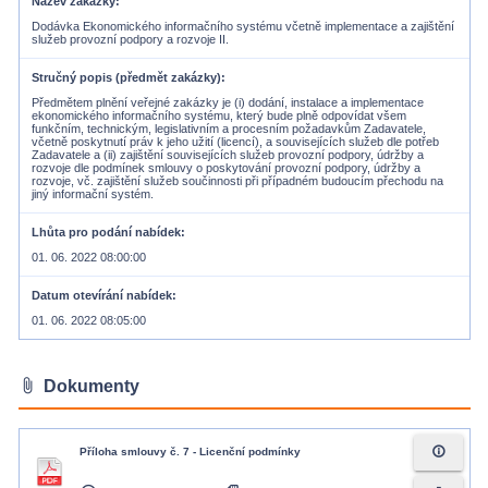
Název zakázky
Dodávka Ekonomického informačního systému včetně implementace a zajištění
služeb provozní podpory a rozvoje II.
Stručný popis (předmět zakázky)
Předmětem plnění veřejné zakázky je (i) dodání, instalace a implementace
ekonomického informačního systému, který bude plně odpovídat všem
funkčním, technickým, legislativním a procesním požadavkům Zadavatele,
včetně poskytnutí práv k jeho užití (licencí), a souvisejících služeb dle potřeb
Zadavatele a (ii) zajištění souvisejících služeb provozní podpory, údržby a
rozvoje dle podmínek smlouvy o poskytování provozní podpory, údržby a
rozvoje, vč. zajištění služeb součinnosti při případném budoucím přechodu na
jiný informační systém.
Lhůta pro podání nabídek
01. 06. 2022 08:00:00
Datum otevírání nabídek
01. 06. 2022 08:05:00
attach_file
Dokumenty
info_outline
Příloha smlouvy č. 7 - Licenční podmínky