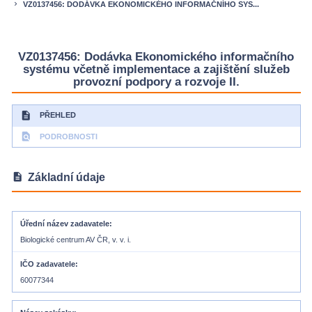
VZ0137456: DODÁVKA EKONOMICKÉHO INFORMAČNÍHO SYS...
keyboard_arrow_right
VZ0137456: Dodávka Ekonomického informačního
systému včetně implementace a zajištění služeb
provozní podpory a rozvoje II.
description
PŘEHLED
find_in_page
PODROBNOSTI
description
Základní údaje
Úřední název zadavatele
Biologické centrum AV ČR, v. v. i.
IČO zadavatele
60077344