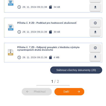
access_time
sd_card
file_download
28. 11. 2024 09:21:38
34 kB
info_outline
Příloha č. 8 ZD - Podklad pro hodnocení zkušeností
access_time
sd_card
file_download
28. 11. 2024 09:21:38
30 kB
Příloha č. 7 ZD - Odborný posudek z hlediska výskytu
info_outline
synantropních druhů živočichů
access_time
sd_card
file_download
28. 11. 2024 09:21:38
4 MB
Stáhnout všechny dokumenty (20)
arrow_back
arrow_forward
Předchozí
Další