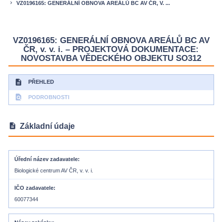
VZ0196165: GENERÁLNÍ OBNOVA AREÁLŮ BC AV ČR, V. ...
keyboard_arrow_right
VZ0196165: GENERÁLNÍ OBNOVA AREÁLŮ BC AV
ČR, v. v. i. – PROJEKTOVÁ DOKUMENTACE:
NOVOSTAVBA VĚDECKÉHO OBJEKTU SO312
description
PŘEHLED
find_in_page
PODROBNOSTI
description
Základní údaje
Úřední název zadavatele
Biologické centrum AV ČR, v. v. i.
IČO zadavatele
60077344