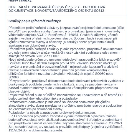
Název zakázky
GENERÁLNÍ OBNOVA AREÁLŮ BC AV ČR, v. v. i. – PROJEKTOVÁ
DOKUMENTACE: NOVOSTAVBA VĚDECKÉHO OBJEKTU SO312
Stručný popis (předmět zakázky)
Předmětem plnění veřejné zakázky je zpracování projektové dokumentace (dále
jen „PD“) pro povolení stavby / záměru a pro realizaci (provádění) novostavby
vědeckého objektu SO312, Branišovská 1160/31, České Budějovice, včetně
zajištění vydání příslušných povolení stavby. Součástí bude i součinnost při
výběru zhotovitele stavby a následný (autorský) dozor projektanta a další
spolupráce po dokončení stavby.
Předmětem plnění veřejné zakázky je dále zpracování projektové dokumentace
pro odstranění stavby a inženýrská činnost k získání souhlasu s odstraněním
stávajících staveb SO012 a SO013.
Nový objekt bude určen pro umístění vědeckých pracovníků a jejich pracovišť.
Součástí bude také dětská skupina pro 24 dětí. Základní kapacita objektu je
navržena pro umístění provozu konfokální mikroskopie, laboratoří analytické
chemie a univerzálních laboratorních provozů (včetně komplementu) v
přibližném funkčním rozsahu stávajících vědeckých objektů SO050 nebo
SO060.
Při vypracování projektové dokumentace bude dodavatel (zhotovitel) vycházet z
poskytnutých podkladů uvedených v článku 2. s tím, že původně navržený
pasivní standard budovy bude v souladu se všemi přílohami přepracován na
plusový objekt.
Projektové řešení bude průběžně konzultováno se Zadavatelem a při tvorbě PD
budou zohledněny jeho připomínky a požadavky.
Požadavkem Zadavatele je následná součinnost dodavatele při výběru
zhotovitele stavby, dozor projektanta v průběhu provádění stavby a spolupráce
se Zadavatelem po dokončení stavby.
Požadavky na obsah a zpracování projektové dokumentace:
- PD zpracovaná pro podání žádosti o vydání rozhodnutí o povolení záměru
bude splňovat obsahové náležitosti stanovené právními předpisy a podmínkami
pro projektovou činnost ve výstavbě, zejména stanovené v zákoně č. 283/2021
Sb., stavební zákon, a v souladu s prováděcími předpisy (zejména vyhláškou č.
131/2024 Sb., o dokumentaci staveb).