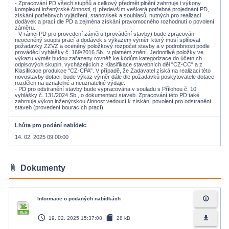
- Zpracování PD všech stupňů a celkový předmět plnění zahrnuje i výkony
komplexní inženýrské činnosti, tj. především veškerá potřebná projednání PD,
získání potřebných vyjádření, stanovisek a souhlasů, nutných pro realizaci
dodávek a prací dle PD a zejména získání pravomocného rozhodnutí o povolení
záměru.
- V rámci PD pro provedení záměru (provádění stavby) bude zpracován
neoceněný soupis prací a dodávek s výkazem výměr, který musí splňovat
požadavky ZZVZ a oceněný položkový rozpočet stavby a v podrobnosti podle
prováděcí vyhlášky č. 169/2016 Sb., v platném znění. Jednotlivé položky ve
výkazu výměr budou zařazeny rovněž ke kódům kategorizace do účetních
odpisových skupin, vycházejících z Klasifikace stavebních děl "CZ-CC" a z
Klasifikace produkce "CZ-CPA". V případě, že Zadavatel získá na realizaci této
novostavby dotaci, bude výkaz výměr dále dle požadavků poskytovatele dotace
rozdělen na uznatelné a neuznatelné výdaje.
- PD pro odstranění stavby bude vypracována v souladu s Přílohou č. 10
vyhlášky č. 131/2024 Sb., o dokumentaci staveb. Zpracování této PD také
zahrnuje výkon inženýrskou činnost vedoucí k získání povolení pro odstranění
Lhůta pro podání nabídek
14. 02. 2025 09:00:00
attach_file
Dokumenty
info_outline
Informace o podaných nabídkách
access_time
sd_card
file_download
19. 02. 2025 15:37:08
28 kB