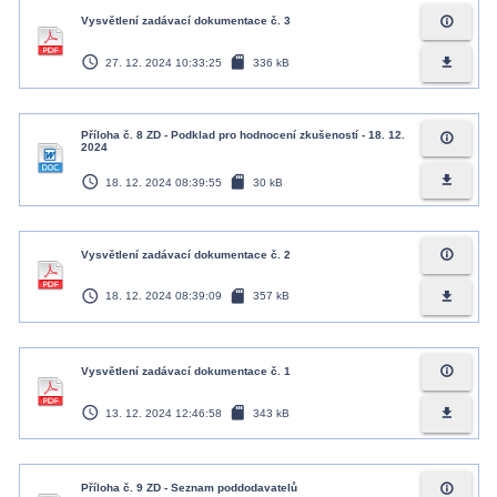
info_outline
Vysvětlení zadávací dokumentace č. 3
access_time
sd_card
file_download
27. 12. 2024 10:33:25
336 kB
Příloha č. 8 ZD - Podklad pro hodnocení zkušeností - 18. 12.
info_outline
2024
access_time
sd_card
file_download
18. 12. 2024 08:39:55
30 kB
info_outline
Vysvětlení zadávací dokumentace č. 2
access_time
sd_card
file_download
18. 12. 2024 08:39:09
357 kB
info_outline
Vysvětlení zadávací dokumentace č. 1
access_time
sd_card
file_download
13. 12. 2024 12:46:58
343 kB
info_outline
Příloha č. 9 ZD - Seznam poddodavatelů