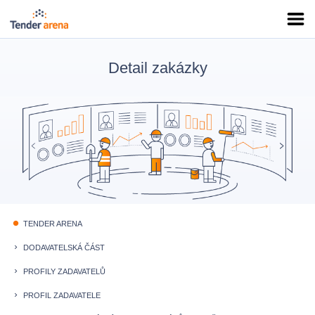
Detail zakázky
TENDER ARENA
fiber_manual_record
DODAVATELSKÁ ČÁST
keyboard_arrow_right
PROFILY ZADAVATELŮ
keyboard_arrow_right
PROFIL ZADAVATELE
keyboard_arrow_right