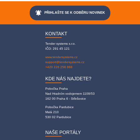
notifications_active
PŘIHLAŠTE SE K ODBĚRU NOVINEK
KONTAKT
Tender systems s.r.o.
IČO: 291 45 121
www.tendersystems.cz
support@tendersystems.cz
+420 226 258 888
KDE NÁS NAJDETE?
Pobočka Praha
Nad Hradním vodojemem 1108/53
162 00 Praha 6 - Střešovice
Pobočka Pardubice
Malá 210
530 02 Pardubice
NAŠE PORTÁLY