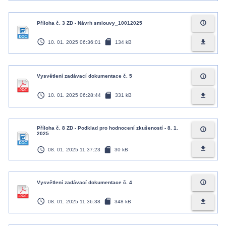
info_outline
Příloha č. 3 ZD - Návrh smlouvy_10012025
access_time
sd_card
file_download
10. 01. 2025 06:36:01
134 kB
info_outline
Vysvětlení zadávací dokumentace č. 5
access_time
sd_card
file_download
10. 01. 2025 06:28:44
331 kB
Příloha č. 8 ZD - Podklad pro hodnocení zkušeností - 8. 1.
info_outline
2025
access_time
sd_card
file_download
08. 01. 2025 11:37:23
30 kB
info_outline
Vysvětlení zadávací dokumentace č. 4
access_time
sd_card
file_download
08. 01. 2025 11:36:38
348 kB