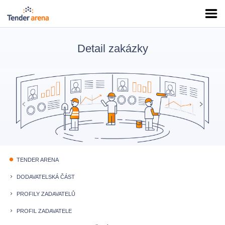
Detail zakázky
TENDER ARENA
fiber_manual_record
DODAVATELSKÁ ČÁST
keyboard_arrow_right
PROFILY ZADAVATELŮ
keyboard_arrow_right
PROFIL ZADAVATELE
keyboard_arrow_right