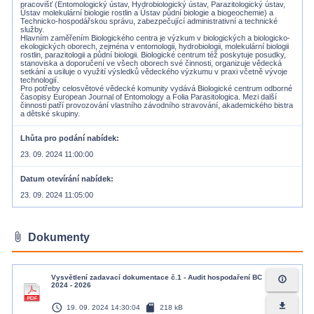
pracovišť (Entomologický ústav, Hydrobiologický ústav, Parazitologický ústav,
Ústav molekulární biologie rostlin a Ústav půdní biologie a biogeochemie) a
Technicko-hospodářskou správu, zabezpečující administrativní a technické
služby.
Hlavním zaměřením Biologického centra je výzkum v biologických a biologicko-
ekologických oborech, zejména v entomologii, hydrobiologii, molekulární biologii
rostlin, parazitologii a půdní biologii. Biologické centrum též poskytuje posudky,
stanoviska a doporučení ve všech oborech své činnosti, organizuje vědecká
setkání a usiluje o využití výsledků vědeckého výzkumu v praxi včetně vývoje
technologií.
Pro potřeby celosvětové vědecké komunity vydává Biologické centrum odborné
časopisy European Journal of Entomology a Folia Parasitologica. Mezi další
činnosti patří provozování vlastního závodního stravování, akademického bistra
Lhůta pro podání nabídek
23. 09. 2024 11:00:00
Datum otevírání nabídek
23. 09. 2024 11:05:00
attach_file
Dokumenty
Vysvětlení zadavací dokumentace č.1 - Audit hospodaření BC
info_outline
2024 - 2026
access_time
sd_card
file_download
19. 09. 2024 14:30:04
218 kB