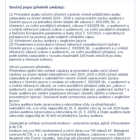
Stručný popis (předmět zakázky)
(1) Provedení auditu ročních účetních závěrek včetně průběžného auditu
zadavatele za účetní období 2024 - 2026 s vypracováním zprávy auditora v
českém jazyce za jednotlivá účetní období dle zákona č. 563/1991 Sb., o
účetnictví, ve znění pozdějších předpisů, zákona č.93/2009 Sb., o auditorech a
o změně některých zákonů (zákon o auditorech), ve znění pozdějších předpisů
a Nařízení Evropského parlamentu a Rady (EU) č. 537/2014, o specifických
požadavcích na povinný audit subjektů veřejného zájmu.
(2) Vyhotovení zprávy auditora v anglickém jazyce.
(3) Poradenská a konzultační činnost některých neauditorských služeb v
českém jazyce v souladu se zákonem č. 93/2009 Sb., o auditorech a o změně
některých zákonů (zákon o auditorech), ve znění pozdějších předpisů, a to
podle potřeb zadavatele v rozsahu maximálně 100 hodin měsíčně po dobu
platnosti a účinnosti smlouvy.
Věcné vymezení předmětu:
Předmětem plnění této veřejné zakázky je provedení auditu roční účetní
závěrky za účetní období kalendářních roků 2024, 2025 a 2026 (účetní období
zadavatele je shodné s kalendářním rokem) včetně vypracování Zprávy
auditora v českém jazyce v souladu se zákonem č. 93/2009 Sb., o auditorech a
o změně některých zákonů, ve znění pozdějších předpisů (dále jen „zákon o
auditorech), pro státní příspěvkovou organizaci (dále jen „auditorské služby“) a
Dopis auditora pro vedení organizace shrnující zásadní zjištění a rizikovost
provedených operací. Současně bude vyhotovena zpráva auditora v anglickém
jazyce.
Zpráva auditora bude zpracována a odevzdána vždy za předcházející
kalendářní rok, a to vždy nejpozději do 15. 5. daného roku (tj. za rok 2024 bude
zpráva auditora zpracována a odevzdána do 15. 5. 2025) a Dopis auditora bude
odevzdán nejpozději do 30 dnů od předložení Zprávy auditora.
Zadavatel je veřejná výzkumná instituce – právnická osoba, jejímž zřizovatelem
je AV ČR.
Instituce má cca 800 zaměstnanců a roční obrat cca 745 milionů Kč. Biologické
centrum AV ČR, v. v. i., je veřejná výzkumná instituce, založená v roce 2006
Akademií věd České republiky. Sdružuje pět původně samostatných vědeckých