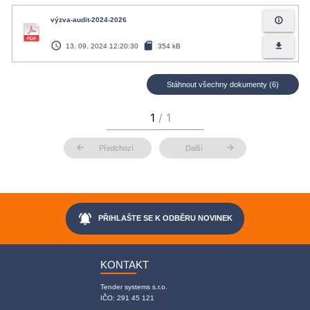
info_outline
výzva-audit-2024-2026
access_time
sd_card
file_download
13. 09. 2024 12:20:30
354 kB
Stáhnout všechny dokumenty (6)
arrow_back
arrow_forward
Předchozí
Další
notifications_active
PŘIHLAŠTE SE K ODBĚRU NOVINEK
KONTAKT
Tender systems s.r.o.
IČO: 291 45 121