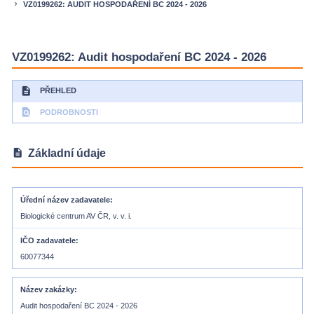
VZ0199262: AUDIT HOSPODAŘENÍ BC 2024 - 2026
keyboard_arrow_right
VZ0199262: Audit hospodaření BC 2024 - 2026
description
PŘEHLED
find_in_page
PODROBNOSTI
description
Základní údaje
Úřední název zadavatele
Biologické centrum AV ČR, v. v. i.
IČO zadavatele
60077344
Název zakázky
Audit hospodaření BC 2024 - 2026