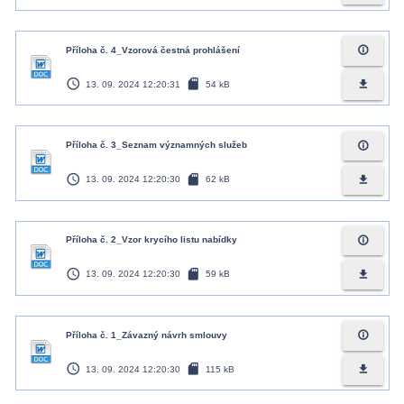
info_outline
Příloha č. 4_Vzorová čestná prohlášení
access_time
sd_card
file_download
13. 09. 2024 12:20:31
54 kB
info_outline
Příloha č. 3_Seznam významných služeb
access_time
sd_card
file_download
13. 09. 2024 12:20:30
62 kB
info_outline
Příloha č. 2_Vzor krycího listu nabídky
access_time
sd_card
file_download
13. 09. 2024 12:20:30
59 kB
info_outline
Příloha č. 1_Závazný návrh smlouvy
access_time
sd_card
file_download
13. 09. 2024 12:20:30
115 kB