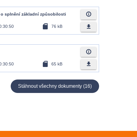
info_outline
o splnění základní způsobilosti
sd_card
file_download
0:30:50
76 kB
info_outline
sd_card
file_download
0:30:50
65 kB
Stáhnout všechny dokumenty (16)