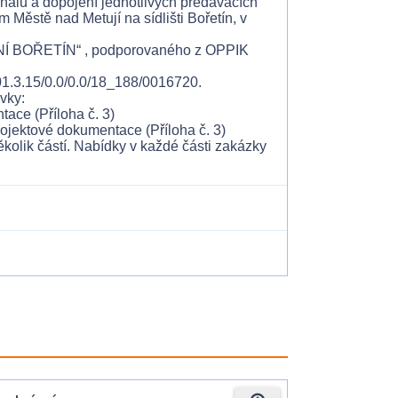
análu a dopojení jednotlivých předávacích
 Městě nad Metují na sídlišti Bořetín, v
BOŘETÍN“ , podporovaného z OPPIK
.01.3.15/0.0/0.0/18_188/0016720.
vky:
ace (Příloha č. 3)
ojektové dokumentace (Příloha č. 3)
olik částí. Nabídky v každé části zakázky