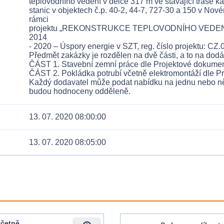
teplovodního vedení v délce 317 m ve stávající trase k
stanic v objektech č.p. 40-2, 44-7, 727-30 a 150 v Novém
rámci
projektu „REKONSTRUKCE TEPLOVODNÍHO VEDENÍ 
2014
- 2020 – Úspory energie v SZT, reg. číslo projektu: CZ
Předmět zakázky je rozdělen na dvě části, a to na dodá
ČÁST 1. Stavební zemní práce dle Projektové dokument
ČÁST 2. Pokládka potrubí včetně elektromontáží dle Pr
Každý dodavatel může podat nabídku na jednu nebo něk
budou hodnoceny odděleně.
13. 07. 2020 08:00:00
13. 07. 2020 08:05:00
včetně