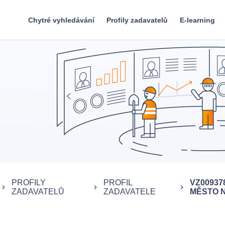
Chytré vyhledávání
Profily zadavatelů
E-learning
PROFILY
PROFIL
VZ0093
eyboard_arrow_right
keyboard_arrow_right
keyboard_arrow_right
ZADAVATELŮ
ZADAVATELE
MĚSTO N. 