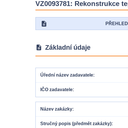
VZ0093781: Rekonstrukce tep
description
PŘEHLE
Základní údaje
description
Úřední název zadavatele
IČO zadavatele
Název zakázky
Stručný popis (předmět zakázky)