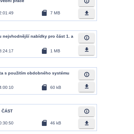
info_outline
avební práce
sd_card
file_download
2:01:49
7 MB
 nejvhodnější nabídky pro část 1. a
info_outline
file_download
sd_card
8:24:17
1 MB
nta s použitím obdobného systému
info_outline
file_download
sd_card
4:00:10
60 kB
info_outline
. ČÁST
sd_card
file_download
0:30:50
46 kB