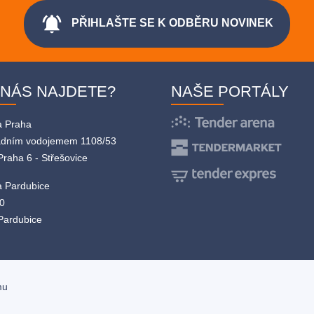
notifications_active
PŘIHLAŠTE SE K ODBĚRU NOVINEK
 NÁS NAJDETE?
NAŠE PORTÁLY
a Praha
adním vodojemem 1108/53
Praha 6 - Střešovice
 Pardubice
0
Pardubice
mu