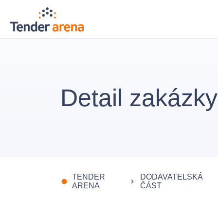
Detail zakázky
TENDER
DODAVATELSKÁ
fiber_manual_record
keyboard_arrow_right
k
ARENA
ČÁST