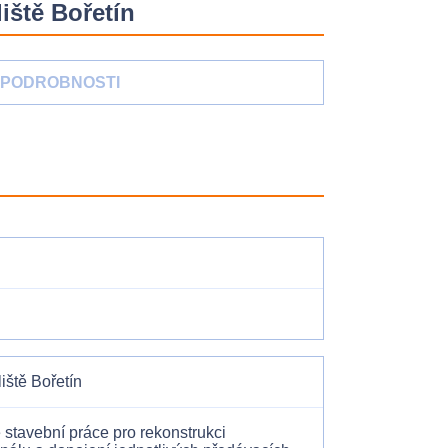
iště Bořetín
PODROBNOSTI
iště Bořetín
stavební práce pro rekonstrukci