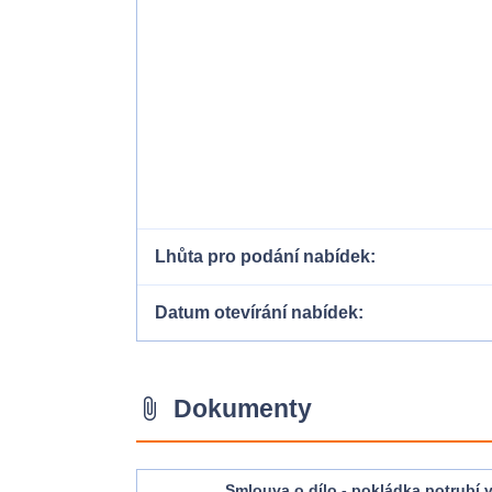
Lhůta pro podání nabídek
Datum otevírání nabídek
Dokumenty
attach_file
Smlouva o dílo - pokládka potrubí 