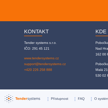
KONTAKT
KDE
Tender systems s.r.o.
Pobočk
IČO: 291 45 121
Nad Hr
162 00 
www.tendersystems.cz
support@tendersystems.cz
Pobočka
+420 226 258 888
Malá 21
530 02 
more_vert
more_vert
more_vert
Přístupnost
FAQ
O systé