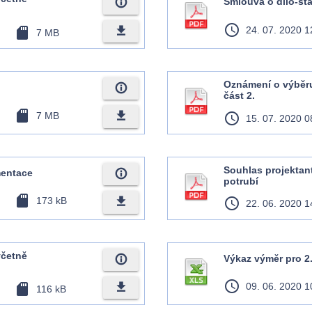
info_outline
Smlouva o dílo-st
access_time
file_download
sd_card
24. 07. 2020 1
7 MB
Oznámení o výběru
info_outline
část 2.
sd_card
file_download
7 MB
access_time
15. 07. 2020 0
Souhlas projekta
info_outline
entace
potrubí
sd_card
file_download
173 kB
access_time
22. 06. 2020 1
včetně
info_outline
Výkaz výměr pro 2
access_time
file_download
sd_card
09. 06. 2020 1
116 kB