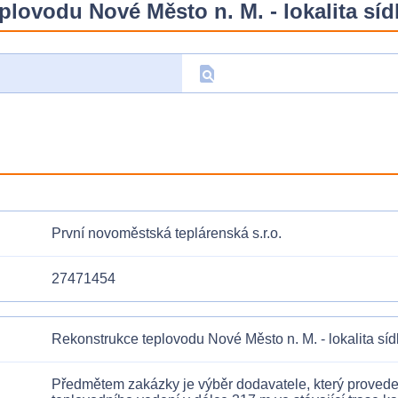
lovodu Nové Město n. M. - lokalita sídl
find_in_page
D
První novoměstská teplárenská s.r.o.
27471454
Rekonstrukce teplovodu Nové Město n. M. - lokalita sídl
Předmětem zakázky je výběr dodavatele, který provede 