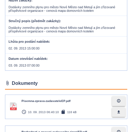
Název zakázky
Dodávky zemního plynu pro město Nové Město nad Metují a jím zřizované
příspěvkové organizace - cenová mapa domovních kotelen
Stručný popis (předmět zakázky)
Dodávky zemního plynu pro město Nové Město nad Metují a jím zřizované
příspěvkové organizace - cenová mapa domovních kotelen
Lhůta pro podání nabídek
02. 09. 2013 15:00:00
Datum otevírání nabídek
03. 09. 2013 07:00:00
attach_file
Dokumenty
info_outline
Pisemna-zprava-zadavateleEP.pdf
access_time
sd_card
file_download
10. 09. 2013 06:40:10
116 kB
info_outline
Rozhodnuti-o-zruseni-zadavaciho-rizeniEP.pdf