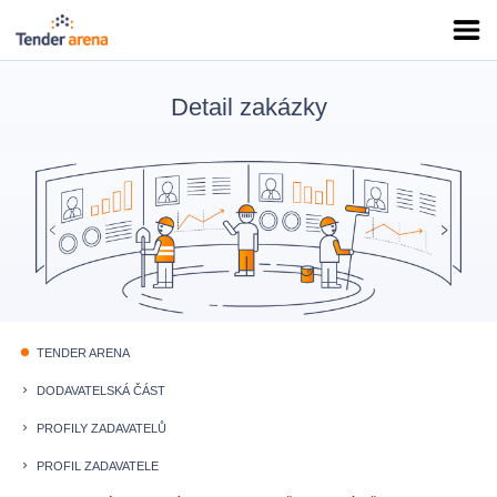
Detail zakázky
TENDER ARENA
fiber_manual_record
DODAVATELSKÁ ČÁST
keyboard_arrow_right
PROFILY ZADAVATELŮ
keyboard_arrow_right
PROFIL ZADAVATELE
keyboard_arrow_right