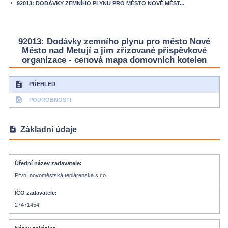
92013: DODÁVKY ZEMNÍHO PLYNU PRO MĚSTO NOVÉ MĚST...
keyboard_arrow_right
92013: Dodávky zemního plynu pro město Nové
Město nad Metují a jím zřizované příspěvkové
organizace - cenová mapa domovních kotelen
description
PŘEHLED
find_in_page
PODROBNOSTI
description
Základní údaje
Úřední název zadavatele
První novoměstská teplárenská s.r.o.
IČO zadavatele
27471454