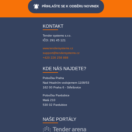
notifications_active
PŘIHLAŠTE SE K ODBĚRU NOVINEK
KONTAKT
Tender systems s.r.o.
IČO: 291 45 121
www.tendersystems.cz
support@tendersystems.cz
+420 226 258 888
KDE NÁS NAJDETE?
Pobočka Praha
Nad Hradním vodojemem 1108/53
162 00 Praha 6 - Střešovice
Pobočka Pardubice
Malá 210
530 02 Pardubice
NAŠE PORTÁLY