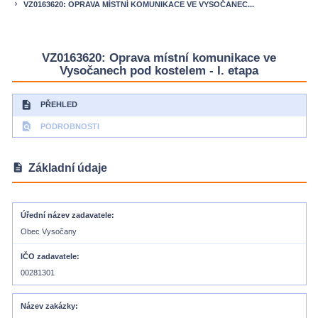
VZ0163620: OPRAVA MÍSTNÍ KOMUNIKACE VE VYSOČANEC...
keyboard_arrow_right
VZ0163620: Oprava místní komunikace ve
Vysočanech pod kostelem - I. etapa
description
PŘEHLED
find_in_page
PODROBNOSTI
description
Základní údaje
Úřední název zadavatele
Obec Vysočany
IČO zadavatele
00281301
Název zakázky