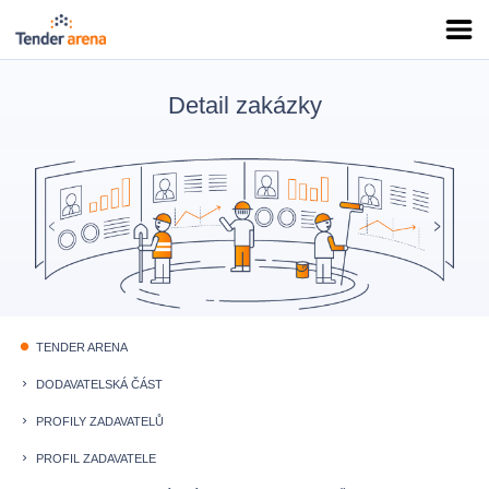
Detail zakázky
TENDER ARENA
fiber_manual_record
DODAVATELSKÁ ČÁST
keyboard_arrow_right
PROFILY ZADAVATELŮ
keyboard_arrow_right
PROFIL ZADAVATELE
keyboard_arrow_right