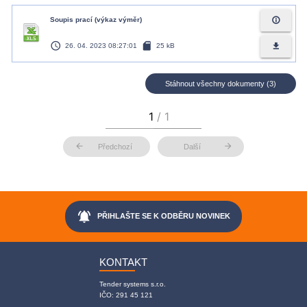
info_outline
Soupis prací (výkaz výměr)
access_time
sd_card
file_download
26. 04. 2023 08:27:01
25 kB
Stáhnout všechny dokumenty (3)
arrow_back
arrow_forward
Předchozí
Další
notifications_active
PŘIHLAŠTE SE K ODBĚRU NOVINEK
KONTAKT
Tender systems s.r.o.
IČO: 291 45 121