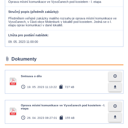
Oprava místní komunikace ve Vysočanech pod kostelem - I. etapa
Stručný popis (předmět zakázky)
Předmětem veřejné zakázky malého rozsahu je oprava místní komunikace ve
Vysočanech, v části obce Molenburk v lokalitě pod kostelem. Jedná se o I.
etapu oprav komunikací v dané lokalitě.
Lhůta pro podání nabídek
09. 05. 2023 11:00:00
attach_file
Dokumenty
info_outline
Smlouva o dílo
access_time
sd_card
file_download
19. 05. 2023 11:13:22
727 kB
Oprava místní komunikace ve Vysočanech pod kostelem - I.
info_outline
etapa
access_time
sd_card
file_download
26. 04. 2023 08:27:01
155 kB