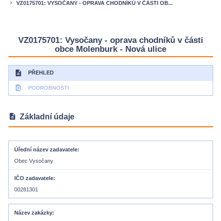
VZ0175701: VYSOČANY - OPRAVA CHODNÍKŮ V ČÁSTI OB...
keyboard_arrow_right
VZ0175701: Vysočany - oprava chodníků v části
obce Molenburk - Nová ulice
description
PŘEHLED
find_in_page
PODROBNOSTI
description
Základní údaje
Úřední název zadavatele
Obec Vysočany
IČO zadavatele
00281301
Název zakázky