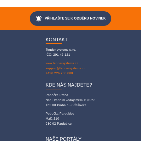
notifications_active
PŘIHLAŠTE SE K ODBĚRU NOVINEK
KONTAKT
Tender systems s.r.o.
IČO: 291 45 121
www.tendersystems.cz
support@tendersystems.cz
+420 226 258 888
KDE NÁS NAJDETE?
Pobočka Praha
Nad Hradním vodojemem 1108/53
162 00 Praha 6 - Střešovice
Pobočka Pardubice
Malá 210
530 02 Pardubice
NAŠE PORTÁLY