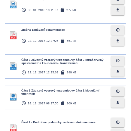
access_time
sd_card
file_download
08. 01. 2018 13:11:37
277 kB
info_outline
Změna zadávací dokumentace
access_time
sd_card
file_download
22. 12. 2017 12:27:25
551 kB
Část 2 Závazný vzorový text smlouvy část 2 Infračervený
info_outline
spektrometr s Fourierovou transformací
access_time
sd_card
file_download
22. 12. 2017 12:25:02
298 kB
Část 2 Závazný vzorový text smlouvy část 1 Modulární
info_outline
fluorimetr
access_time
sd_card
file_download
19. 12. 2017 08:37:55
300 kB
info_outline
Část 1 - Podrobné podmínky zadávací dokumentace