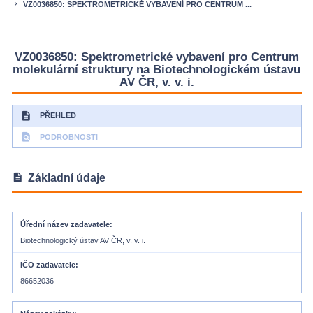
VZ0036850: SPEKTROMETRICKÉ VYBAVENÍ PRO CENTRUM ...
keyboard_arrow_right
VZ0036850: Spektrometrické vybavení pro Centrum
molekulární struktury na Biotechnologickém ústavu
AV ČR, v. v. i.
description
PŘEHLED
find_in_page
PODROBNOSTI
description
Základní údaje
Úřední název zadavatele
Biotechnologický ústav AV ČR, v. v. i.
IČO zadavatele
86652036