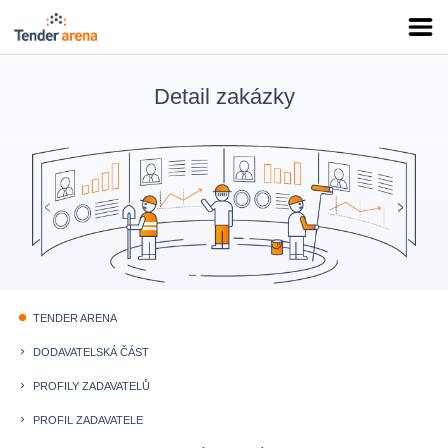
Detail zakázky
TENDER ARENA
fiber_manual_record
DODAVATELSKÁ ČÁST
keyboard_arrow_right
PROFILY ZADAVATELŮ
keyboard_arrow_right
PROFIL ZADAVATELE
keyboard_arrow_right