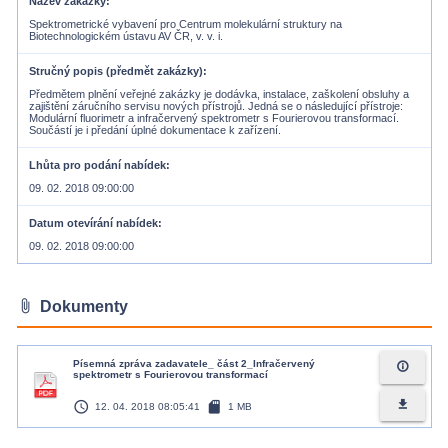
Název zakázky
Spektrometrické vybavení pro Centrum molekulární struktury na
Biotechnologickém ústavu AV ČR, v. v. i.
Stručný popis (předmět zakázky)
Předmětem plnění veřejné zakázky je dodávka, instalace, zaškolení obsluhy a
zajištění záručního servisu nových přístrojů. Jedná se o následující přístroje:
Modulární fluorimetr a infračervený spektrometr s Fourierovou transformací.
Součástí je i předání úplné dokumentace k zařízení.
Lhůta pro podání nabídek
09. 02. 2018 09:00:00
Datum otevírání nabídek
09. 02. 2018 09:00:00
attach_file
Dokumenty
Písemná zpráva zadavatele_ část 2_Infračervený
info_outline
spektrometr s Fourierovou transformací
access_time
sd_card
file_download
12. 04. 2018 08:05:41
1 MB