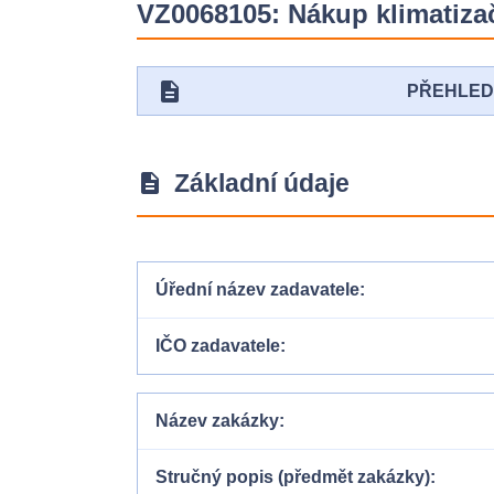
VZ0068105: Nákup klimatiza
description
PŘEHLE
Základní údaje
description
Úřední název zadavatele
IČO zadavatele
Název zakázky
Stručný popis (předmět zakázky)