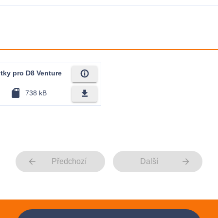
info_outline
tky pro D8 Venture
sd_card
file_download
738 kB
arrow_back
arrow_forward
Předchozí
Další