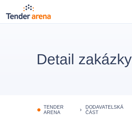
Detail zakázky
TENDER
DODAVATELSKÁ
fiber_manual_record
keyboard_arrow_right
ARENA
ČÁST