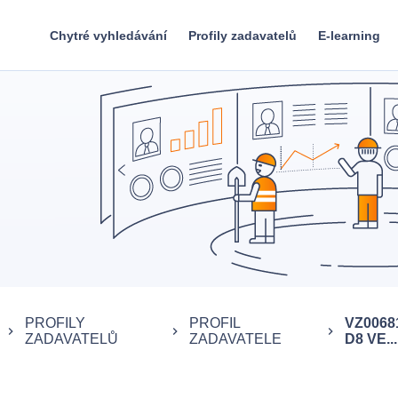
Chytré vyhledávání
Profily zadavatelů
E-learning
PROFILY
PROFIL
VZ0068
keyboard_arrow_right
keyboard_arrow_right
keyboard_arrow_right
ZADAVATELŮ
ZADAVATELE
D8 VE...