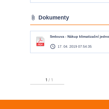
Dokumenty
attach_file
Smlouva - Nákup klimatizační jedno
access_time
17. 04. 2019 07:54:35