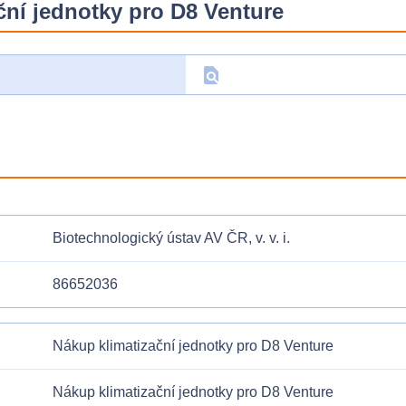
ční jednotky pro D8 Venture
find_in_page
D
Biotechnologický ústav AV ČR, v. v. i.
86652036
Nákup klimatizační jednotky pro D8 Venture
Nákup klimatizační jednotky pro D8 Venture