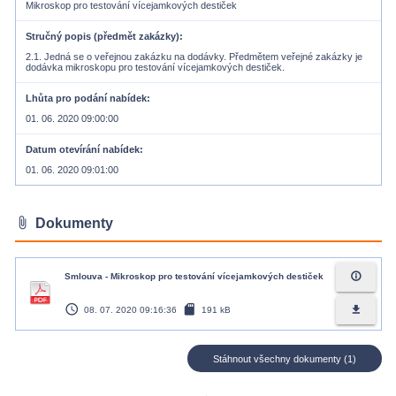
Mikroskop pro testování vícejamkových destiček
Stručný popis (předmět zakázky)
2.1. Jedná se o veřejnou zakázku na dodávky. Předmětem veřejné zakázky je
dodávka mikroskopu pro testování vícejamkových destiček.
Lhůta pro podání nabídek
01. 06. 2020 09:00:00
Datum otevírání nabídek
01. 06. 2020 09:01:00
attach_file
Dokumenty
info_outline
Smlouva - Mikroskop pro testování vícejamkových destiček
access_time
sd_card
file_download
08. 07. 2020 09:16:36
191 kB
Stáhnout všechny dokumenty (1)