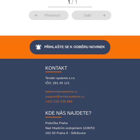
arrow_back
arrow_forward
Předchozí
Další
notifications_active
PŘIHLAŠTE SE K ODBĚRU NOVINEK
KONTAKT
Tender systems s.r.o.
IČO: 291 45 121
www.tendersystems.cz
support@tendersystems.cz
+420 226 258 888
KDE NÁS NAJDETE?
Pobočka Praha
Nad Hradním vodojemem 1108/53
162 00 Praha 6 - Střešovice