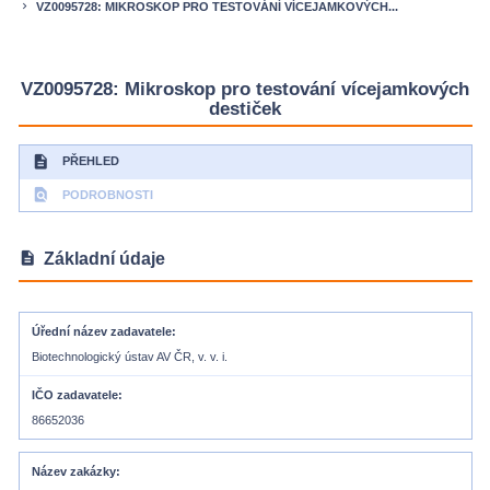
VZ0095728: MIKROSKOP PRO TESTOVÁNÍ VÍCEJAMKOVÝCH...
keyboard_arrow_right
VZ0095728: Mikroskop pro testování vícejamkových
destiček
description
PŘEHLED
find_in_page
PODROBNOSTI
description
Základní údaje
Úřední název zadavatele
Biotechnologický ústav AV ČR, v. v. i.
IČO zadavatele
86652036
Název zakázky