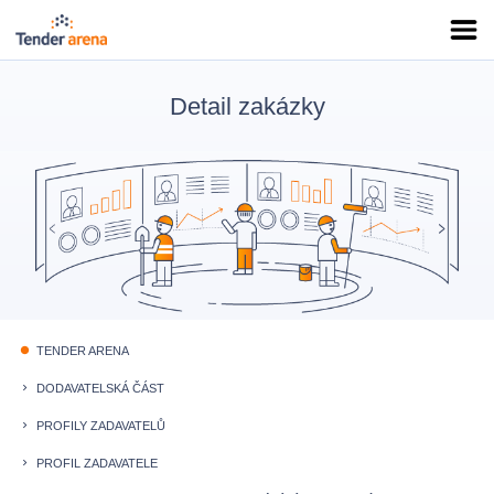
Detail zakázky
TENDER ARENA
fiber_manual_record
DODAVATELSKÁ ČÁST
keyboard_arrow_right
PROFILY ZADAVATELŮ
keyboard_arrow_right
PROFIL ZADAVATELE
keyboard_arrow_right