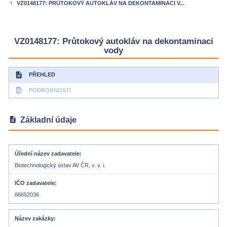
VZ0148177: PRŮTOKOVÝ AUTOKLÁV NA DEKONTAMINACI V...
keyboard_arrow_right
VZ0148177: Průtokový autokláv na dekontaminaci
vody
description
PŘEHLED
find_in_page
PODROBNOSTI
description
Základní údaje
Úřední název zadavatele
Biotechnologický ústav AV ČR, v. v. i.
IČO zadavatele
86652036
Název zakázky