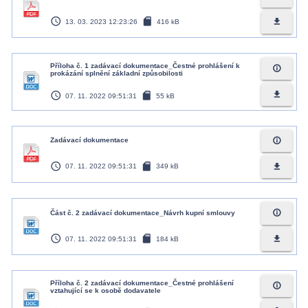
access_time
sd_card
file_download
13. 03. 2023 12:23:26
416 kB
Příloha č. 1 zadávací dokumentace_Čestné prohlášení k
info_outline
prokázání splnění základní způsobilosti
access_time
sd_card
file_download
07. 11. 2022 09:51:31
55 kB
info_outline
Zadávací dokumentace
access_time
sd_card
file_download
07. 11. 2022 09:51:31
349 kB
info_outline
Část č. 2 zadávací dokumentace_Návrh kupní smlouvy
access_time
sd_card
file_download
07. 11. 2022 09:51:31
184 kB
Příloha č. 2 zadávací dokumentace_Čestné prohlášení
info_outline
vztahující se k osobě dodavatele