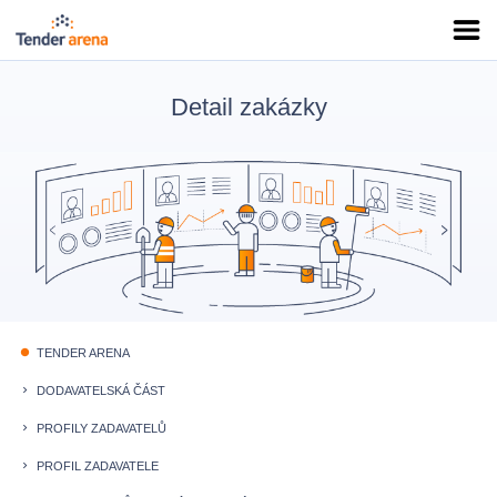
Detail zakázky
TENDER ARENA
fiber_manual_record
DODAVATELSKÁ ČÁST
keyboard_arrow_right
PROFILY ZADAVATELŮ
keyboard_arrow_right
PROFIL ZADAVATELE
keyboard_arrow_right