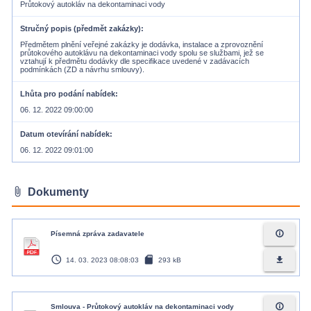
Průtokový autokláv na dekontaminaci vody
Stručný popis (předmět zakázky)
Předmětem plnění veřejné zakázky je dodávka, instalace a zprovoznění
průtokového autoklávu na dekontaminaci vody spolu se službami, jež se
vztahují k předmětu dodávky dle specifikace uvedené v zadávacích
podmínkách (ZD a návrhu smlouvy).
Lhůta pro podání nabídek
06. 12. 2022 09:00:00
Datum otevírání nabídek
06. 12. 2022 09:01:00
attach_file
Dokumenty
info_outline
Písemná zpráva zadavatele
access_time
sd_card
file_download
14. 03. 2023 08:08:03
293 kB
info_outline
Smlouva - Průtokový autokláv na dekontaminaci vody