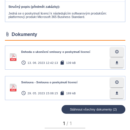
Stručný popis (předmět zakázky)
Jedná se o poskytnutí licencí k následujícím softwarovým produktům:
platformový produkt Microsoft 365 Business Standard.
attach_file
Dokumenty
info_outline
Dohoda o ukončení smlouvy o poskytnutí licencí
access_time
sd_card
file_download
13. 06. 2023 12:42:13
139 kB
info_outline
Smlouva - Smlouva o poskytnutí licencí
access_time
sd_card
file_download
29. 05. 2023 15:08:15
189 kB
Stáhnout všechny dokumenty (2)