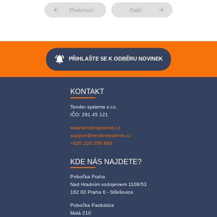
arrow_back
arrow_forward
Předchozí
Další
notifications_active
PŘIHLAŠTE SE K ODBĚRU NOVINEK
KONTAKT
Tender systems s.r.o.
IČO: 291 45 121
www.tendersystems.cz
support@tendersystems.cz
+420 226 258 888
KDE NÁS NAJDETE?
Pobočka Praha
Nad Hradním vodojemem 1108/53
162 00 Praha 6 - Střešovice
Pobočka Pardubice
Malá 210