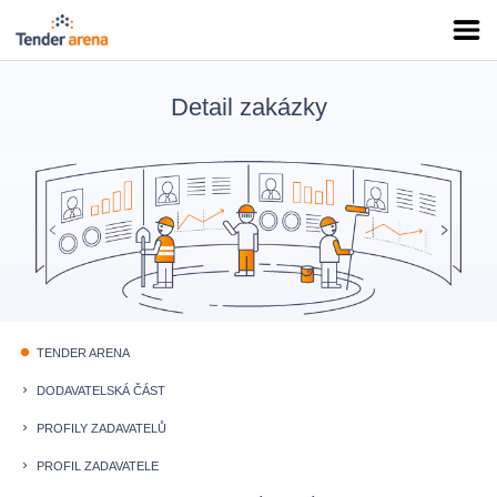
Detail zakázky
TENDER ARENA
fiber_manual_record
DODAVATELSKÁ ČÁST
keyboard_arrow_right
PROFILY ZADAVATELŮ
keyboard_arrow_right
PROFIL ZADAVATELE
keyboard_arrow_right