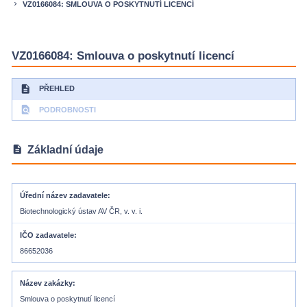
VZ0166084: SMLOUVA O POSKYTNUTÍ LICENCÍ
keyboard_arrow_right
VZ0166084: Smlouva o poskytnutí licencí
description
PŘEHLED
find_in_page
PODROBNOSTI
description
Základní údaje
Úřední název zadavatele
Biotechnologický ústav AV ČR, v. v. i.
IČO zadavatele
86652036
Název zakázky
Smlouva o poskytnutí licencí