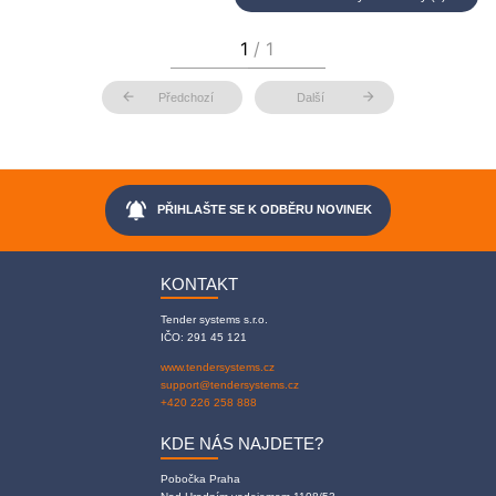
arrow_back
arrow_forward
Předchozí
Další
notifications_active
PŘIHLAŠTE SE K ODBĚRU NOVINEK
KONTAKT
Tender systems s.r.o.
IČO: 291 45 121
www.tendersystems.cz
support@tendersystems.cz
+420 226 258 888
KDE NÁS NAJDETE?
Pobočka Praha