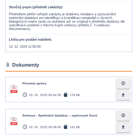
Stručný popis (předmět zakázky)
Předmětem plnění veřejné zakázky je dodávka, instalace a zprovoznění
spektrální databáze pro identifikaci a kvantifikaci metabolitů z různých
biologických matric spolu se službami, jež se vztahují k předmětu dodávky dle
specifikace uvedené v Návrhu kupní smlouvy (příloha č. 3 zadávací
dokumentace).
Lhůta pro podání nabídek
13. 12. 2024 11:00:00
attach_file
Dokumenty
info_outline
Písemná zpráva
access_time
sd_card
file_download
16. 02. 2025 09:44:59
178 kB
info_outline
Smlouva - Spektrální databáze – opakované řízení
access_time
sd_card
file_download
16. 02. 2025 09:38:06
161 kB