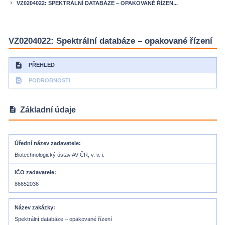
VZ0204022: SPEKTRÁLNÍ DATABÁZE – OPAKOVANÉ ŘÍZEN...
keyboard_arrow_right
VZ0204022: Spektrální databáze – opakované řízení
description
PŘEHLED
find_in_page
PODROBNOSTI
description
Základní údaje
Úřední název zadavatele
Biotechnologický ústav AV ČR, v. v. i.
IČO zadavatele
86652036
Název zakázky
Spektrální databáze – opakované řízení