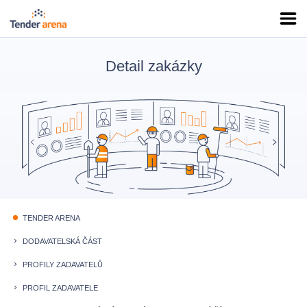
Detail zakázky
TENDER ARENA
fiber_manual_record
DODAVATELSKÁ ČÁST
keyboard_arrow_right
PROFILY ZADAVATELŮ
keyboard_arrow_right
PROFIL ZADAVATELE
keyboard_arrow_right