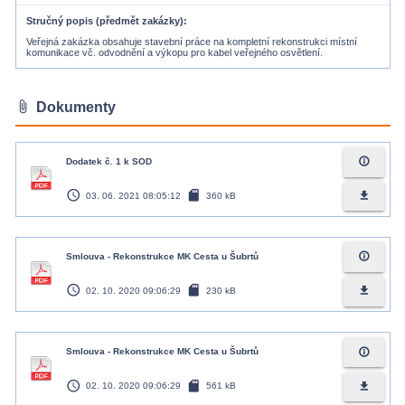
Stručný popis (předmět zakázky)
Veřejná zakázka obsahuje stavební práce na kompletní rekonstrukci místní
komunikace vč. odvodnění a výkopu pro kabel veřejného osvětlení.
attach_file
Dokumenty
info_outline
Dodatek č. 1 k SOD
access_time
sd_card
file_download
03. 06. 2021 08:05:12
360 kB
info_outline
Smlouva - Rekonstrukce MK Cesta u Šubrtů
access_time
sd_card
file_download
02. 10. 2020 09:06:29
230 kB
info_outline
Smlouva - Rekonstrukce MK Cesta u Šubrtů
access_time
sd_card
file_download
02. 10. 2020 09:06:29
561 kB