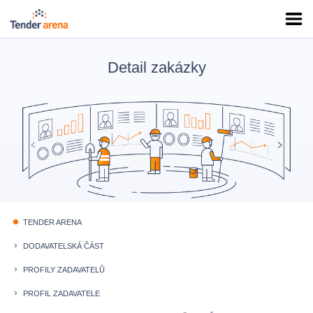
Detail zakázky
TENDER ARENA
fiber_manual_record
DODAVATELSKÁ ČÁST
keyboard_arrow_right
PROFILY ZADAVATELŮ
keyboard_arrow_right
PROFIL ZADAVATELE
keyboard_arrow_right