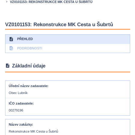
VZ0101153: REKONSTRUKCE MK CESTA U ŠUBRTŮ
keyboard_arrow_right
VZ0101153: Rekonstrukce MK Cesta u Šubrtů
description
PŘEHLED
find_in_page
PODROBNOSTI
description
Základní údaje
Úřední název zadavatele
Obec Lubník
IČO zadavatele
00279196
Název zakázky
Rekonstrukce MK Cesta u Šubrtů