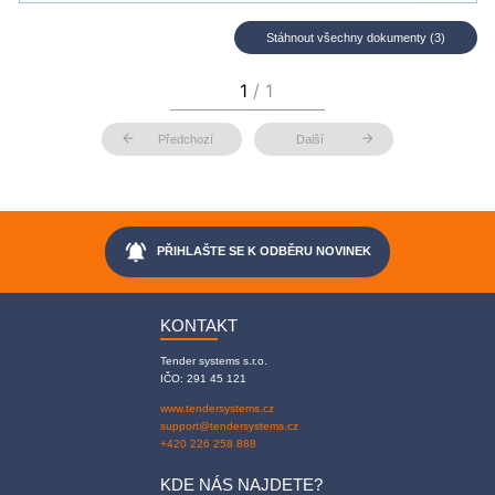
Stáhnout všechny dokumenty (3)
arrow_back
arrow_forward
Předchozí
Další
notifications_active
PŘIHLAŠTE SE K ODBĚRU NOVINEK
KONTAKT
Tender systems s.r.o.
IČO: 291 45 121
www.tendersystems.cz
support@tendersystems.cz
+420 226 258 888
KDE NÁS NAJDETE?