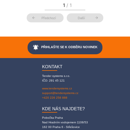
arrow_back
arrow_forward
Předchozí
Další
notifications_active
PŘIHLAŠTE SE K ODBĚRU NOVINEK
KONTAKT
Tender systems s.r.o.
IČO: 291 45 121
www.tendersystems.cz
support@tendersystems.cz
+420 226 258 888
KDE NÁS NAJDETE?
Pobočka Praha
Nad Hradním vodojemem 1108/53
162 00 Praha 6 - Střešovice