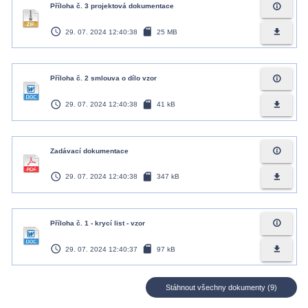
info_outline
Příloha č. 3 projektová dokumentace
access_time
sd_card
file_download
29. 07. 2024 12:40:38
25 MB
info_outline
Příloha č. 2 smlouva o dílo vzor
access_time
sd_card
file_download
29. 07. 2024 12:40:38
41 kB
info_outline
Zadávací dokumentace
access_time
sd_card
file_download
29. 07. 2024 12:40:38
347 kB
info_outline
Příloha č. 1 - krycí list - vzor
access_time
sd_card
file_download
29. 07. 2024 12:40:37
97 kB
Stáhnout všechny dokumenty (9)