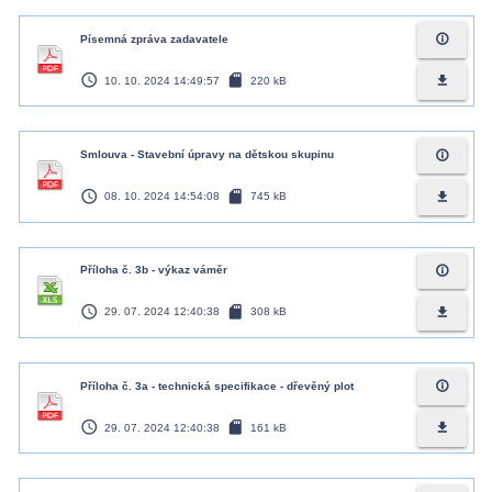
info_outline
Písemná zpráva zadavatele
access_time
sd_card
file_download
10. 10. 2024 14:49:57
220 kB
info_outline
Smlouva - Stavební úpravy na dětskou skupinu
access_time
sd_card
file_download
08. 10. 2024 14:54:08
745 kB
info_outline
Příloha č. 3b - výkaz váměr
access_time
sd_card
file_download
29. 07. 2024 12:40:38
308 kB
info_outline
Příloha č. 3a - technická specifikace - dřevěný plot
access_time
sd_card
file_download
29. 07. 2024 12:40:38
161 kB