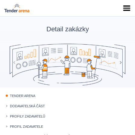
Detail zakázky
TENDER ARENA
fiber_manual_record
DODAVATELSKÁ ČÁST
keyboard_arrow_right
PROFILY ZADAVATELŮ
keyboard_arrow_right
PROFIL ZADAVATELE
keyboard_arrow_right