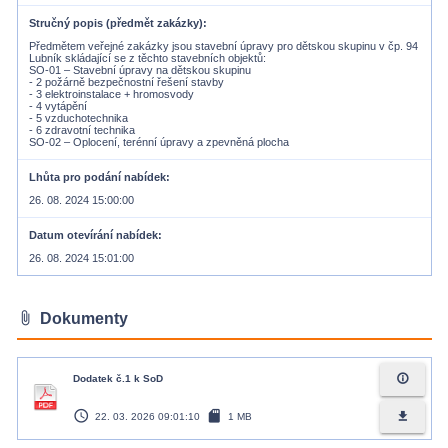
Stručný popis (předmět zakázky)
Předmětem veřejné zakázky jsou stavební úpravy pro dětskou skupinu v čp. 94
Lubník skládající se z těchto stavebních objektů:
SO-01 – Stavební úpravy na dětskou skupinu
- 2 požárně bezpečnostní řešení stavby
- 3 elektroinstalace + hromosvody
- 4 vytápění
- 5 vzduchotechnika
- 6 zdravotní technika
Lhůta pro podání nabídek
26. 08. 2024 15:00:00
Datum otevírání nabídek
26. 08. 2024 15:01:00
attach_file
Dokumenty
info_outline
Dodatek č.1 k SoD
access_time
sd_card
file_download
22. 03. 2026 09:01:10
1 MB