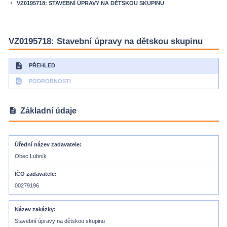
VZ0195718: STAVEBNÍ ÚPRAVY NA DĚTSKOU SKUPINU
keyboard_arrow_right
VZ0195718: Stavební úpravy na dětskou skupinu
description
PŘEHLED
find_in_page
PODROBNOSTI
description
Základní údaje
Úřední název zadavatele
Obec Lubník
IČO zadavatele
00279196
Název zakázky
Stavební úpravy na dětskou skupinu