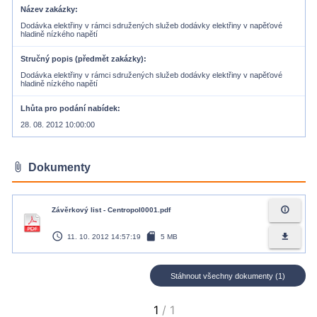
Název zakázky
Dodávka elektřiny v rámci sdružených služeb dodávky elektřiny v napěťové
hladině nízkého napětí
Stručný popis (předmět zakázky)
Dodávka elektřiny v rámci sdružených služeb dodávky elektřiny v napěťové
hladině nízkého napětí
Lhůta pro podání nabídek
28. 08. 2012 10:00:00
attach_file
Dokumenty
info_outline
Závěrkový list - Centropol0001.pdf
access_time
sd_card
file_download
11. 10. 2012 14:57:19
5 MB
Stáhnout všechny dokumenty (1)