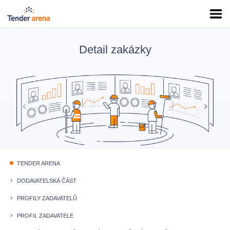
Detail zakázky
TENDER ARENA
fiber_manual_record
DODAVATELSKÁ ČÁST
keyboard_arrow_right
PROFILY ZADAVATELŮ
keyboard_arrow_right
PROFIL ZADAVATELE
keyboard_arrow_right