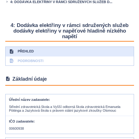
4: DODÁVKA ELEKTŘINY V RÁMCI SDRUŽENÝCH SLUŽEB D...
keyboard_arrow_right
4: Dodávka elektřiny v rámci sdružených služeb
dodávky elektřiny v napěťové hladině nízkého
napětí
description
PŘEHLED
find_in_page
PODROBNOSTI
description
Základní údaje
Úřední název zadavatele
Střední zdravotnická škola a Vyšší odborná škola zdravotnická Emanuela
Pöttinga a Jazyková škola s právem státní jazykové zkoušky Olomouc
IČO zadavatele
00600938