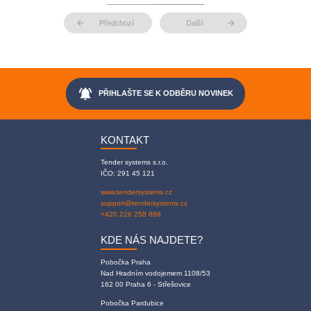
arrow_back
arrow_forward
Předchozí
Další
notifications_active
PŘIHLAŠTE SE K ODBĚRU NOVINEK
KONTAKT
Tender systems s.r.o.
IČO: 291 45 121
www.tendersystems.cz
support@tendersystems.cz
+420 226 258 888
KDE NÁS NAJDETE?
Pobočka Praha
Nad Hradním vodojemem 1108/53
162 00 Praha 6 - Střešovice
Pobočka Pardubice