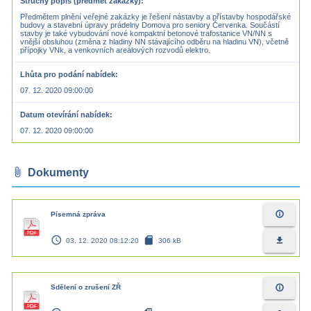
Stručný popis (předmět zakázky)
Předmětem plnění veřejné zakázky je řešení nástavby a přístavby hospodářské
budovy a stavební úpravy prádelny Domova pro seniory Červenka. Součástí
stavby je také vybudování nové kompaktní betonové trafostanice VN/NN s
vnější obsluhou (změna z hladiny NN stávajícího odběru na hladinu VN), včetně
Lhůta pro podání nabídek
07. 12. 2020 09:00:00
Datum otevírání nabídek
07. 12. 2020 09:00:00
attach_file
Dokumenty
info_outline
Písemná zpráva
access_time
sd_card
file_download
03. 12. 2020 08:12:20
306 kB
info_outline
Sdělení o zrušení ZŘ