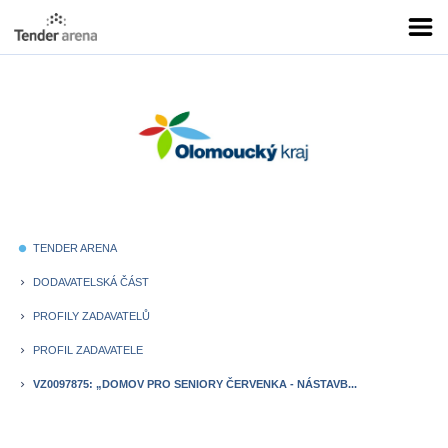
TENDER ARENA
fiber_manual_record
DODAVATELSKÁ ČÁST
keyboard_arrow_right
PROFILY ZADAVATELŮ
keyboard_arrow_right
PROFIL ZADAVATELE
keyboard_arrow_right
VZ0097875: „DOMOV PRO SENIORY ČERVENKA - NÁSTAVB...
keyboard_arrow_right