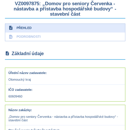
VZ0097875: „Domov pro seniory Červenka -
nástavba a přístavba hospodářské budovy“ -
stavební část
description
PŘEHLED
find_in_page
PODROBNOSTI
description
Základní údaje
Úřední název zadavatele
Olomoucký kraj
IČO zadavatele
60609460
Název zakázky
„Domov pro seniory Červenka - nástavba a přístavba hospodářské budovy“ -
stavební část