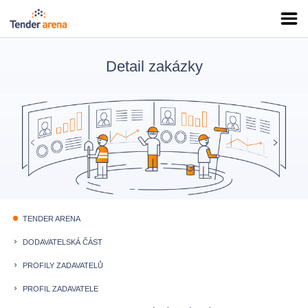
Detail zakázky
TENDER ARENA
fiber_manual_record
DODAVATELSKÁ ČÁST
keyboard_arrow_right
PROFILY ZADAVATELŮ
keyboard_arrow_right
PROFIL ZADAVATELE
keyboard_arrow_right