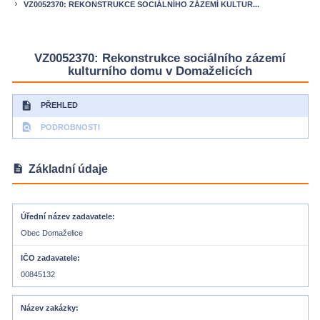
VZ0052370: REKONSTRUKCE SOCIÁLNÍHO ZÁZEMÍ KULTUR...
keyboard_arrow_right
VZ0052370: Rekonstrukce sociálního zázemí
kulturního domu v Domaželicích
description
PŘEHLED
find_in_page
PODROBNOSTI
description
Základní údaje
Úřední název zadavatele
Obec Domaželice
IČO zadavatele
00845132
Název zakázky