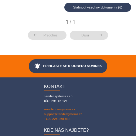
Stáhnout všechny dokumenty (6)
arrow_back
arrow_forward
Předchozí
Další
notifications_active
PŘIHLAŠTE SE K ODBĚRU NOVINEK
KONTAKT
Tender systems s.r.o.
IČO: 291 45 121
www.tendersystems.cz
support@tendersystems.cz
+420 226 258 888
KDE NÁS NAJDETE?