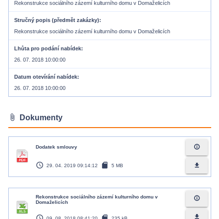
Rekonstrukce sociálního zázemí kulturního domu v Domaželicích
Stručný popis (předmět zakázky)
Rekonstrukce sociálního zázemí kulturního domu v Domaželicích
Lhůta pro podání nabídek
26. 07. 2018 10:00:00
Datum otevírání nabídek
26. 07. 2018 10:00:00
attach_file
Dokumenty
info_outline
Dodatek smlouvy
access_time
sd_card
file_download
29. 04. 2019 09:14:12
5 MB
Rekonstrukce sociálního zázemí kulturního domu v
info_outline
Domaželicích
access_time
sd_card
file_download
09. 08. 2018 08:41:20
235 kB