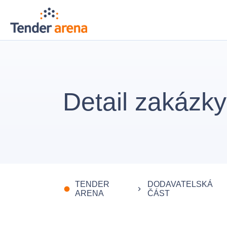
Detail zakázky
TENDER
DODAVATELSKÁ
fiber_manual_record
keyboard_arrow_right
ARENA
ČÁST