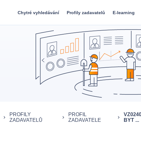
Chytré vyhledávání
Profily zadavatelů
E-learning
PROFILY
PROFIL
VZ024
keyboard_arrow_right
keyboard_arrow_right
keyboard_arrow_right
ZADAVATELŮ
ZADAVATELE
BYT ...