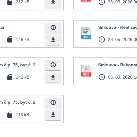
sd_card
access_time
file_download
212 kB
28. 05. 2026 0
info_outline
cí
Smlouva - Realiza
sd_card
access_time
file_download
148 kB
28. 05. 2026 0
info_outline
č.p. 75, byt č. 2
Smlouva - Rekonstr
sd_card
access_time
file_download
142 kB
06. 03. 2026 1
info_outline
č.p. 75, byt č. 2
sd_card
file_download
116 kB