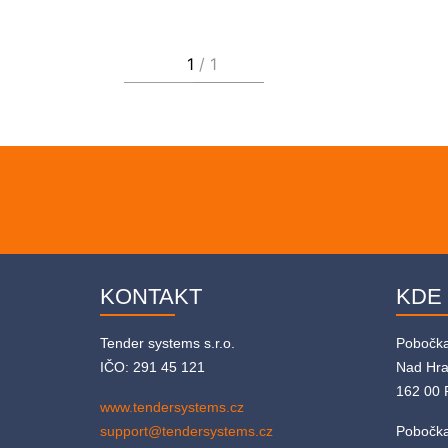
KONTAKT
KDE
Tender systems s.r.o.
Pobočk
IČO: 291 45 121
Nad Hr
162 00 
www.tendersystems.cz
support@tendersystems.cz
Pobočka