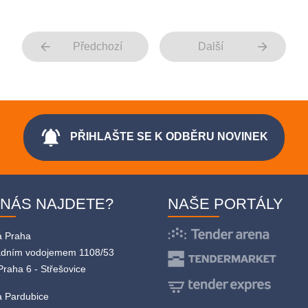
arrow_back
arrow_forward
Předchozí
Další
notifications_active
PŘIHLAŠTE SE K ODBĚRU NOVINEK
 NÁS NAJDETE?
NAŠE PORTÁLY
a Praha
adním vodojemem 1108/53
Praha 6 - Střešovice
 Pardubice