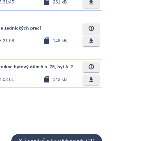
sd_card
file_download
6:31:45
231 kB
info_outline
ce zednických prací
sd_card
file_download
6:21:08
148 kB
info_outline
ukce bytový dům č.p. 75, byt č. 2
sd_card
file_download
4:02:01
142 kB
Stáhnout všechny dokumenty (11)