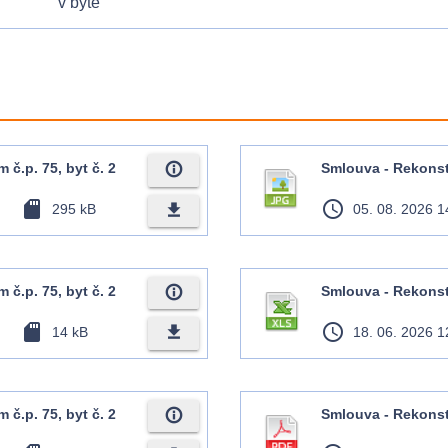
v bytě
info_outline
č.p. 75, byt č. 2
Smlouva - Rekonstr
sd_card
access_time
file_download
295 kB
05. 08. 2026 1
info_outline
č.p. 75, byt č. 2
Smlouva - Rekonstr
sd_card
access_time
file_download
14 kB
18. 06. 2026 1
info_outline
č.p. 75, byt č. 2
Smlouva - Rekonstr