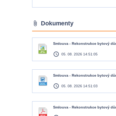
Dokumenty
attach_file
Smlouva - Rekonstrukce bytový dům 
access_time
05. 08. 2026 14:51:05
Smlouva - Rekonstrukce bytový dům 
access_time
05. 08. 2026 14:51:03
Smlouva - Rekonstrukce bytový dům 