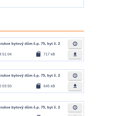
info_outline
ukce bytový dům č.p. 75, byt č. 2
sd_card
file_download
4:51:04
717 kB
info_outline
ukce bytový dům č.p. 75, byt č. 2
sd_card
file_download
2:03:50
645 kB
info_outline
ukce bytový dům č.p. 75, byt č. 2