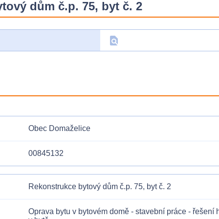
ový dům č.p. 75, byt č. 2
find_in_page
D
Obec Domaželice
00845132
Rekonstrukce bytový dům č.p. 75, byt č. 2
Oprava bytu v bytovém domě - stavební práce - řešení ha