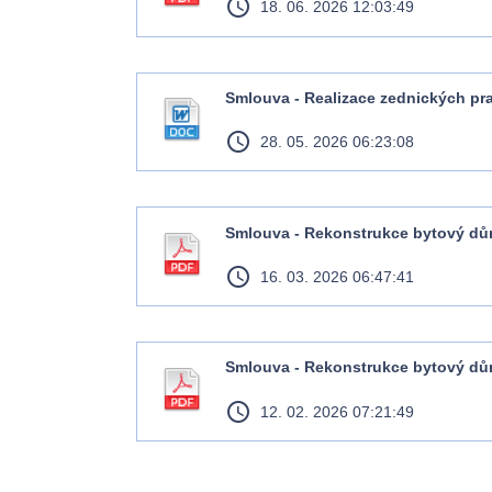
access_time
18. 06. 2026 12:03:49
Smlouva - Realizace zednických pra
access_time
28. 05. 2026 06:23:08
Smlouva - Rekonstrukce bytový dům 
access_time
16. 03. 2026 06:47:41
Smlouva - Rekonstrukce bytový dům 
access_time
12. 02. 2026 07:21:49