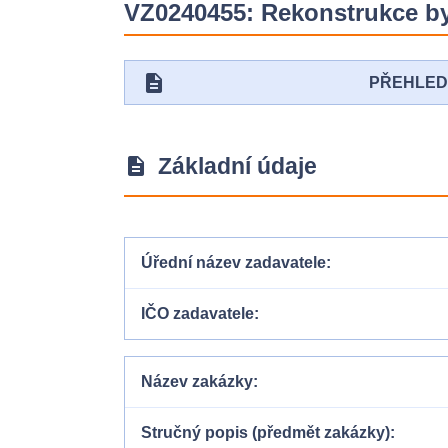
VZ0240455: Rekonstrukce byt
description
PŘEHLE
Základní údaje
description
Úřední název zadavatele
IČO zadavatele
Název zakázky
Stručný popis (předmět zakázky)