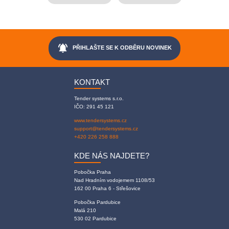
notifications_active
PŘIHLAŠTE SE K ODBĚRU NOVINEK
KONTAKT
Tender systems s.r.o.
IČO: 291 45 121
www.tendersystems.cz
support@tendersystems.cz
+420 226 258 888
KDE NÁS NAJDETE?
Pobočka Praha
Nad Hradním vodojemem 1108/53
162 00 Praha 6 - Střešovice
Pobočka Pardubice
Malá 210
530 02 Pardubice