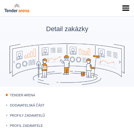
Detail zakázky
TENDER ARENA
fiber_manual_record
DODAVATELSKÁ ČÁST
keyboard_arrow_right
PROFILY ZADAVATELŮ
keyboard_arrow_right
PROFIL ZADAVATELE
keyboard_arrow_right