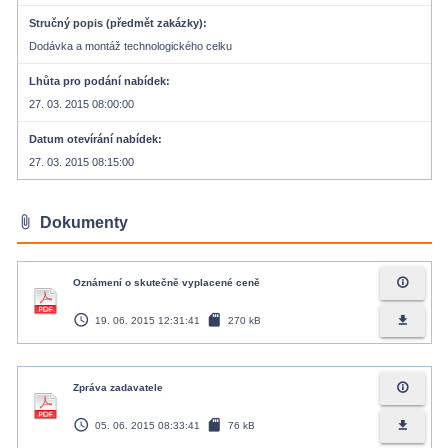
Stručný popis (předmět zakázky)
Dodávka a montáž technologického celku
Lhůta pro podání nabídek
27. 03. 2015 08:00:00
Datum otevírání nabídek
27. 03. 2015 08:15:00
attach_file
Dokumenty
info_outline
Oznámení o skutečně vyplacené ceně
access_time
sd_card
file_download
19. 06. 2015 12:31:41
270 kB
info_outline
Zpráva zadavatele
access_time
sd_card
file_download
05. 06. 2015 08:33:41
76 kB