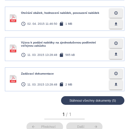
info_outline
Otvírání obálek, hodnocení nabídek, posouzení nabídek
access_time
sd_card
file_download
02. 04. 2015 11:46:50
1 MB
Výzva k podání nabídky na zjednodušenou podlimitní
info_outline
veřejnou zakázku
access_time
sd_card
file_download
11. 03. 2015 13:28:48
565 kB
info_outline
Zadávací dokumentace
access_time
sd_card
file_download
11. 03. 2015 13:28:48
2 MB
Stáhnout všechny dokumenty (5)
arrow_back
arrow_forward
Předchozí
Další