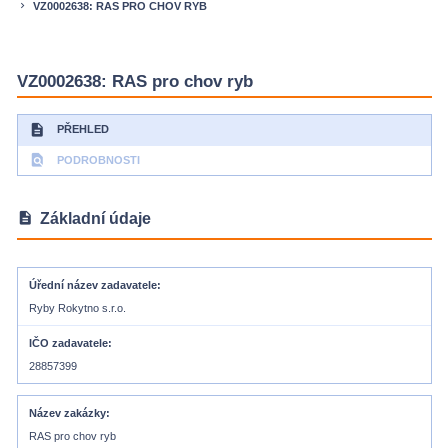
VZ0002638: RAS PRO CHOV RYB
keyboard_arrow_right
VZ0002638: RAS pro chov ryb
description
PŘEHLED
find_in_page
PODROBNOSTI
description
Základní údaje
Úřední název zadavatele
Ryby Rokytno s.r.o.
IČO zadavatele
28857399
Název zakázky
RAS pro chov ryb