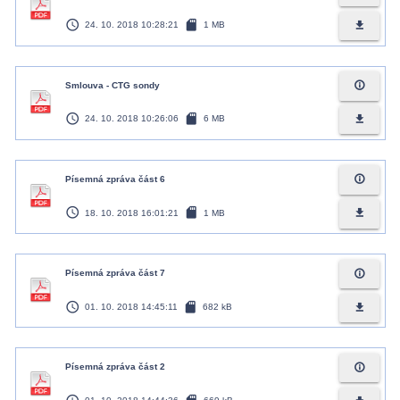
access_time
sd_card
file_download
24. 10. 2018 10:28:21
1 MB
info_outline
Smlouva - CTG sondy
access_time
sd_card
file_download
24. 10. 2018 10:26:06
6 MB
info_outline
Písemná zpráva část 6
access_time
sd_card
file_download
18. 10. 2018 16:01:21
1 MB
info_outline
Písemná zpráva část 7
access_time
sd_card
file_download
01. 10. 2018 14:45:11
682 kB
info_outline
Písemná zpráva část 2