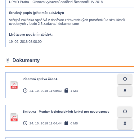
ÚPMD Praha – Obnova vybavení oddělení šestinedělí IV 2018
Stručný popis (předmět zakázky)
Veřejná zakázka spočívá v dodávce zdravotnických prostředků a simulátorů
uvedených v bodě 2.3 zadávací dokumentace
Lhůta pro podání nabídek
19. 09. 2018 08:00:00
attach_file
Dokumenty
info_outline
Písemná zpráva část 4
access_time
sd_card
file_download
24. 10. 2018 11:08:43
1 MB
info_outline
Smlouva - Monitor fyziologických funkcí pro novorozence
access_time
sd_card
file_download
24. 10. 2018 11:04:44
6 MB