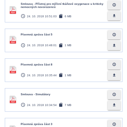
Smlouva - Přístroj pro měření tkáňové oxygenace u kriticky
info_outline
nemocných novorozenců
access_time
sd_card
file_download
24. 10. 2018 10:51:03
6 MB
info_outline
Písemná zpráva část 5
access_time
sd_card
file_download
24. 10. 2018 10:48:01
1 MB
info_outline
Písemná zpráva část 8
access_time
sd_card
file_download
24. 10. 2018 10:35:44
1 MB
info_outline
Smlouva - Simulátory
access_time
sd_card
file_download
24. 10. 2018 10:34:54
7 MB
info_outline
Písemná zpráva část 3