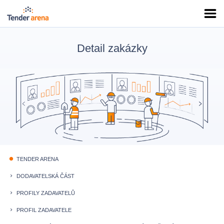
Detail zakázky
TENDER ARENA
fiber_manual_record
DODAVATELSKÁ ČÁST
keyboard_arrow_right
PROFILY ZADAVATELŮ
keyboard_arrow_right
PROFIL ZADAVATELE
keyboard_arrow_right