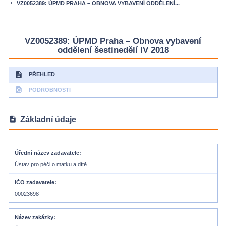
VZ0052389: ÚPMD PRAHA – OBNOVA VYBAVENÍ ODDĚLENÍ...
keyboard_arrow_right
VZ0052389: ÚPMD Praha – Obnova vybavení
oddělení šestinedělí IV 2018
description
PŘEHLED
find_in_page
PODROBNOSTI
description
Základní údaje
Úřední název zadavatele
Ústav pro péči o matku a dítě
IČO zadavatele
00023698
Název zakázky