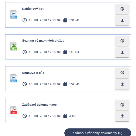
info_outline
Nabídkový list
access_time
sd_card
file_download
15. 08. 2018 12:25:09
131 kB
info_outline
Seznam významných služeb
access_time
sd_card
file_download
15. 08. 2018 12:25:09
118 kB
info_outline
Smlouva o dílo
access_time
sd_card
file_download
15. 08. 2018 12:25:09
159 kB
info_outline
Zadávací dokumentace
access_time
sd_card
file_download
15. 08. 2018 12:25:09
4 MB
Stáhnout všechny dokumenty (6)