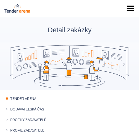
Detail zakázky
TENDER ARENA
fiber_manual_record
DODAVATELSKÁ ČÁST
keyboard_arrow_right
PROFILY ZADAVATELŮ
keyboard_arrow_right
PROFIL ZADAVATELE
keyboard_arrow_right