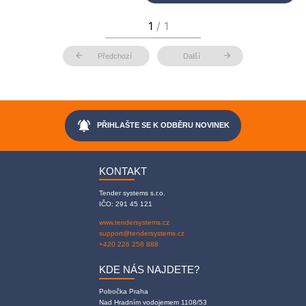
arrow_back
arrow_forward
Předchozí
Další
notifications_active
PŘIHLAŠTE SE K ODBĚRU NOVINEK
KONTAKT
Tender systems s.r.o.
IČO: 291 45 121
www.tendersystems.cz
support@tendersystems.cz
+420 226 258 888
KDE NÁS NAJDETE?
Pobočka Praha
Nad Hradním vodojemem 1108/53