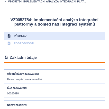
VZ0052754: IMPLEMENTAČNÍ ANALÝZA INTEGRAČNÍ PLAT...
keyboard_arrow_right
VZ0052754: Implementační analýza integrační
platformy a dohled nad integrací systémů
description
PŘEHLED
find_in_page
PODROBNOSTI
description
Základní údaje
Úřední název zadavatele
Ústav pro péči o matku a dítě
IČO zadavatele
00023698
Název zakázky