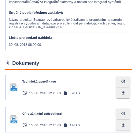
Implementační analýza integrační platformy a dohled nad integrací systémů
Stručný popis (předmět zakázky)
Název projektu: Bezpapírové zdravotnické zařízení s propojením na národní
registry a vybudování databáze pro sdílení dat perinatologických center, reg. č.
CZ.06.3.05/0.0/0.0/16_034/0006396
Lhůta pro podání nabídek
30. 08. 2018 08:00:00
attach_file
Dokumenty
info_outline
Technická specifikace
access_time
sd_card
file_download
15. 08. 2018 12:25:09
390 kB
info_outline
ČP o základní způsobilosti
access_time
sd_card
file_download
15. 08. 2018 12:25:09
126 kB