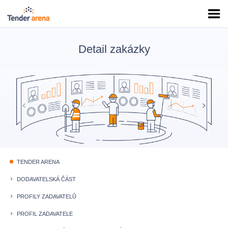
Detail zakázky
TENDER ARENA
fiber_manual_record
DODAVATELSKÁ ČÁST
keyboard_arrow_right
PROFILY ZADAVATELŮ
keyboard_arrow_right
PROFIL ZADAVATELE
keyboard_arrow_right