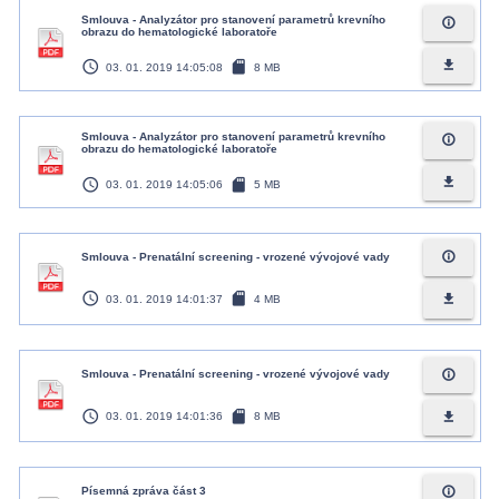
Smlouva - Analyzátor pro stanovení parametrů krevního
info_outline
obrazu do hematologické laboratoře
access_time
sd_card
file_download
03. 01. 2019 14:05:08
8 MB
Smlouva - Analyzátor pro stanovení parametrů krevního
info_outline
obrazu do hematologické laboratoře
access_time
sd_card
file_download
03. 01. 2019 14:05:06
5 MB
info_outline
Smlouva - Prenatální screening - vrozené vývojové vady
access_time
sd_card
file_download
03. 01. 2019 14:01:37
4 MB
info_outline
Smlouva - Prenatální screening - vrozené vývojové vady
access_time
sd_card
file_download
03. 01. 2019 14:01:36
8 MB
info_outline
Písemná zpráva část 3