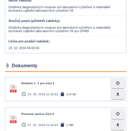
Název zakázky
Dodávka diagnostických souprav pro laboratorní vyšetření a materiálně
technické zajištění laboratorních vyšetření VII
Stručný popis (předmět zakázky)
Dodávka diagnostických souprav pro laboratorní vyšetření a materiálně
technické zajištění laboratorních vyšetření VII pro ÚPMD
Lhůta pro podání nabídek
23. 10. 2018 08:00:00
attach_file
Dokumenty
info_outline
Dodatek č. 1 pro část 3
access_time
sd_card
file_download
20. 05. 2019 11:30:52
419 kB
info_outline
Písemná zpráva část 4
access_time
sd_card
file_download
07. 01. 2019 11:24:01
1 MB