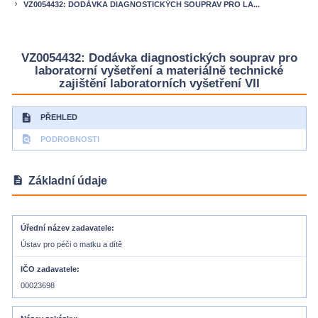
VZ0054432: DODÁVKA DIAGNOSTICKÝCH SOUPRAV PRO LA...
keyboard_arrow_right
VZ0054432: Dodávka diagnostických souprav pro
laboratorní vyšetření a materiálně technické
zajištění laboratorních vyšetření VII
description
PŘEHLED
find_in_page
PODROBNOSTI
description
Základní údaje
Úřední název zadavatele
Ústav pro péči o matku a dítě
IČO zadavatele
00023698