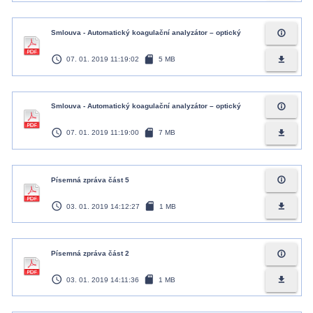
info_outline
Smlouva - Automatický koagulační analyzátor – optický
access_time
sd_card
file_download
07. 01. 2019 11:19:02
5 MB
info_outline
Smlouva - Automatický koagulační analyzátor – optický
access_time
sd_card
file_download
07. 01. 2019 11:19:00
7 MB
info_outline
Písemná zpráva část 5
access_time
sd_card
file_download
03. 01. 2019 14:12:27
1 MB
info_outline
Písemná zpráva část 2
access_time
sd_card
file_download
03. 01. 2019 14:11:36
1 MB