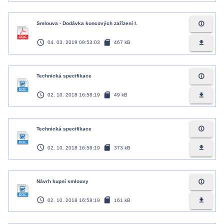
info_outline
Smlouva - Dodávka koncových zařízení I.
access_time
sd_card
file_download
04. 03. 2019 09:53:03
467 kB
info_outline
Technická specifikace
access_time
sd_card
file_download
02. 10. 2018 16:58:19
49 kB
info_outline
Technická specifikace
access_time
sd_card
file_download
02. 10. 2018 16:58:19
373 kB
info_outline
Návrh kupní smlouvy
access_time
sd_card
file_download
02. 10. 2018 16:58:19
161 kB