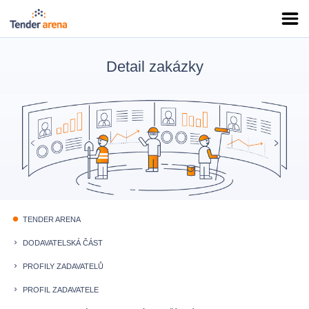
Detail zakázky
TENDER ARENA
fiber_manual_record
DODAVATELSKÁ ČÁST
keyboard_arrow_right
PROFILY ZADAVATELŮ
keyboard_arrow_right
PROFIL ZADAVATELE
keyboard_arrow_right