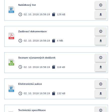
info_outline
Nabídkový list
access_time
sd_card
file_download
02. 10. 2018 16:58:19
128 kB
info_outline
Zadávací dokumentace
access_time
sd_card
file_download
02. 10. 2018 16:58:19
4 MB
info_outline
Seznam významných dodávek
access_time
sd_card
file_download
02. 10. 2018 16:58:19
118 kB
info_outline
Elektronická aukce
access_time
sd_card
file_download
02. 10. 2018 16:58:19
132 kB
info_outline
Technická specifikace