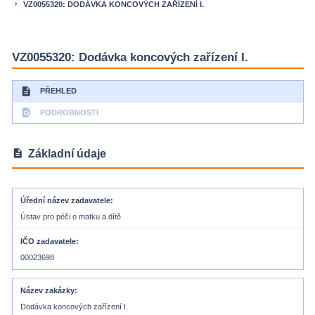
VZ0055320: DODÁVKA KONCOVÝCH ZAŘÍZENÍ I.
keyboard_arrow_right
VZ0055320: Dodávka koncových zařízení I.
description
PŘEHLED
find_in_page
PODROBNOSTI
description
Základní údaje
Úřední název zadavatele
Ústav pro péči o matku a dítě
IČO zadavatele
00023698
Název zakázky
Dodávka koncových zařízení I.