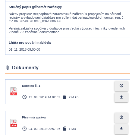
Stručný popis (předmět zakázky)
Název projektu: Bezpapírové zdravotnické zařízení s propojením na národní
registry a vybudování databáze pro sdílení dat perinatologických center, reg. č.
CZ.06.3.05/0.0/0.0/16_034/0006396
Veřejná zakázka spočívá v dodávce prostředků výpočetní techniky uvedených
v bodě 2.2 zadávací dokumentace
Lhůta pro podání nabídek
01. 11. 2018 09:00:00
attach_file
Dokumenty
info_outline
Dodatek č. 1
access_time
sd_card
file_download
12. 04. 2019 14:02:52
224 kB
info_outline
Písemná zpráva
access_time
sd_card
file_download
04. 03. 2019 09:57:36
1 MB