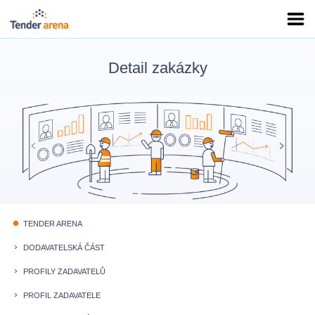
Detail zakázky
TENDER ARENA
fiber_manual_record
DODAVATELSKÁ ČÁST
keyboard_arrow_right
PROFILY ZADAVATELŮ
keyboard_arrow_right
PROFIL ZADAVATELE
keyboard_arrow_right