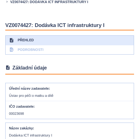
VZ0074427: DODÁVKA ICT INFRASTRUKTURY I
keyboard_arrow_right
VZ0074427: Dodávka ICT infrastruktury I
description
PŘEHLED
find_in_page
PODROBNOSTI
description
Základní údaje
Úřední název zadavatele
Ústav pro péči o matku a dítě
IČO zadavatele
00023698
Název zakázky
Dodávka ICT infrastruktury I