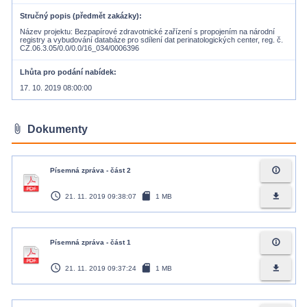
Stručný popis (předmět zakázky)
Název projektu: Bezpapírové zdravotnické zařízení s propojením na národní
registry a vybudování databáze pro sdílení dat perinatologických center, reg. č.
Lhůta pro podání nabídek
17. 10. 2019 08:00:00
attach_file
Dokumenty
info_outline
Písemná zpráva - část 2
access_time
sd_card
file_download
21. 11. 2019 09:38:07
1 MB
info_outline
Písemná zpráva - část 1
access_time
sd_card
file_download
21. 11. 2019 09:37:24
1 MB