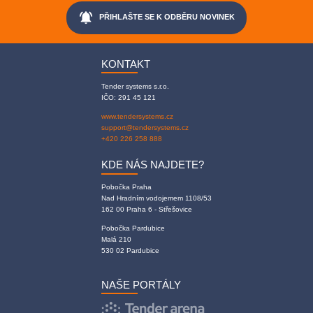
notifications_active
PŘIHLAŠTE SE K ODBĚRU NOVINEK
KONTAKT
Tender systems s.r.o.
IČO: 291 45 121
www.tendersystems.cz
support@tendersystems.cz
+420 226 258 888
KDE NÁS NAJDETE?
Pobočka Praha
Nad Hradním vodojemem 1108/53
162 00 Praha 6 - Střešovice
Pobočka Pardubice
Malá 210
530 02 Pardubice
NAŠE PORTÁLY