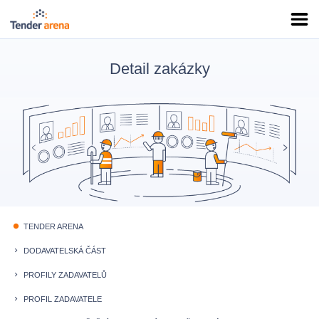
Detail zakázky
TENDER ARENA
fiber_manual_record
DODAVATELSKÁ ČÁST
keyboard_arrow_right
PROFILY ZADAVATELŮ
keyboard_arrow_right
PROFIL ZADAVATELE
keyboard_arrow_right