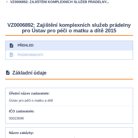
VZ0006892: ZAJIŠTĚNÍ KOMPLEXNÍCH SLUŽEB PRÁDELNY...
keyboard_arrow_right
VZ0006892: Zajištění komplexních služeb prádelny
pro Ústav pro péči o matku a dítě 2015
description
PŘEHLED
find_in_page
PODROBNOSTI
description
Základní údaje
Úřední název zadavatele
Ústav pro péči o matku a dítě
IČO zadavatele
00023698
Název zakázky