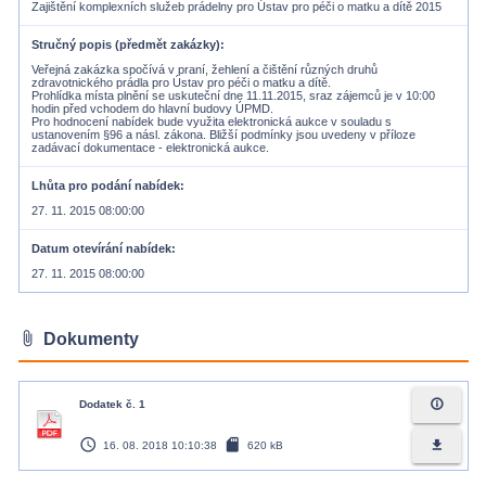
Zajištění komplexních služeb prádelny pro Ústav pro péči o matku a dítě 2015
Stručný popis (předmět zakázky)
Veřejná zakázka spočívá v praní, žehlení a čištění různých druhů
zdravotnického prádla pro Ústav pro péči o matku a dítě.
Prohlídka místa plnění se uskuteční dne 11.11.2015, sraz zájemců je v 10:00
hodin před vchodem do hlavní budovy ÚPMD.
Pro hodnocení nabídek bude využita elektronická aukce v souladu s
ustanovením §96 a násl. zákona. Bližší podmínky jsou uvedeny v příloze
zadávací dokumentace - elektronická aukce.
Lhůta pro podání nabídek
27. 11. 2015 08:00:00
Datum otevírání nabídek
27. 11. 2015 08:00:00
attach_file
Dokumenty
info_outline
Dodatek č. 1
access_time
sd_card
file_download
16. 08. 2018 10:10:38
620 kB