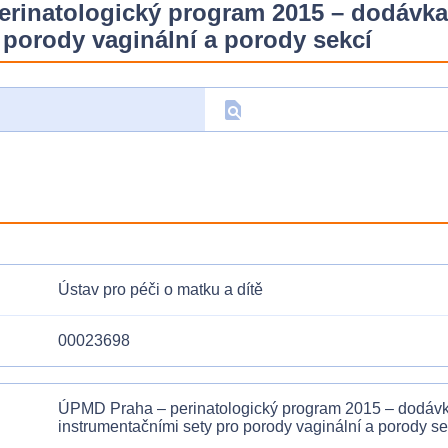
inatologický program 2015 – dodávka s
 porody vaginální a porody sekcí
find_in_page
D
Ústav pro péči o matku a dítě
00023698
ÚPMD Praha – perinatologický program 2015 – dodávka 
instrumentačními sety pro porody vaginální a porody se