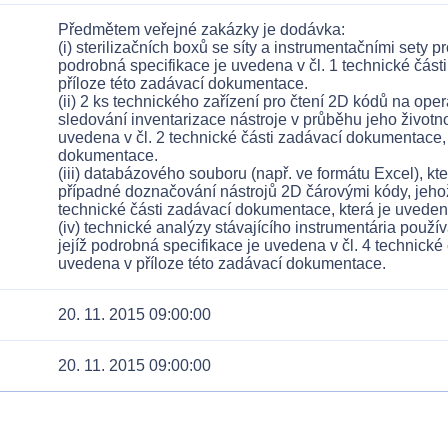
Předmětem veřejné zakázky je dodávka:
(i) sterilizačních boxů se síty a instrumentačními sety p
podrobná specifikace je uvedena v čl. 1 technické čás
příloze této zadávací dokumentace.
(ii) 2 ks technického zařízení pro čtení 2D kódů na op
sledování inventarizace nástroje v průběhu jeho životno
uvedena v čl. 2 technické části zadávací dokumentace, 
dokumentace.
(iii) databázového souboru (např. ve formátu Excel), k
případné doznačování nástrojů 2D čárovými kódy, jehož
technické části zadávací dokumentace, která je uveden
(iv) technické analýzy stávajícího instrumentária použ
jejíž podrobná specifikace je uvedena v čl. 4 technické
20. 11. 2015 09:00:00
20. 11. 2015 09:00:00