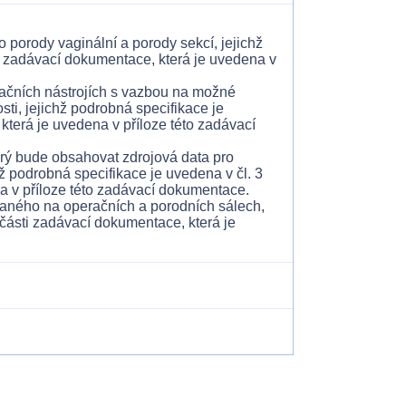
ro porody vaginální a porody sekcí, jejichž
ti zadávací dokumentace, která je uvedena v
eračních nástrojích s vazbou na možné
sti, jejichž podrobná specifikace je
která je uvedena v příloze této zadávací
terý bude obsahovat zdrojová data pro
 podrobná specifikace je uvedena v čl. 3
a v příloze této zadávací dokumentace.
ívaného na operačních a porodních sálech,
 části zadávací dokumentace, která je