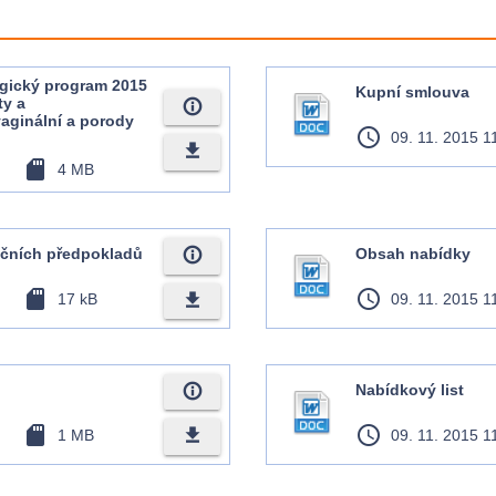
ogický program 2015
Kupní smlouva
ty a
info_outline
aginální a porody
access_time
09. 11. 2015 1
file_download
sd_card
4 MB
info_outline
kačních předpokladů
Obsah nabídky
sd_card
access_time
file_download
17 kB
09. 11. 2015 1
info_outline
Nabídkový list
sd_card
access_time
file_download
1 MB
09. 11. 2015 1