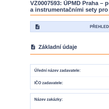
VZ0007593: ÚPMD Praha – per
a instrumentačními sety pro
description
PŘEHLE
Základní údaje
description
Úřední název zadavatele
IČO zadavatele
Název zakázky