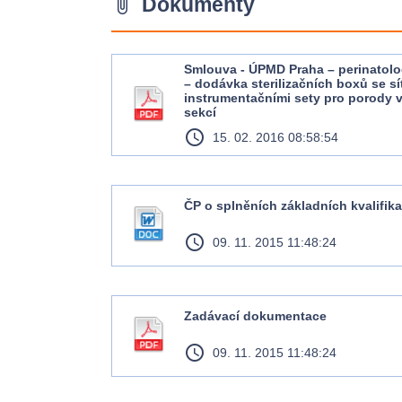
Dokumenty
attach_file
Smlouva - ÚPMD Praha – perinatol
– dodávka sterilizačních boxů se sí
instrumentačními sety pro porody v
sekcí
access_time
15. 02. 2016 08:58:54
ČP o splněních základních kvalifi
access_time
09. 11. 2015 11:48:24
Zadávací dokumentace
access_time
09. 11. 2015 11:48:24