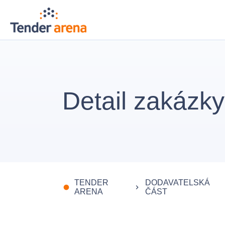
Detail zakázky
TENDER
DODAVATELSKÁ
fiber_manual_record
keyboard_arrow_right
ARENA
ČÁST