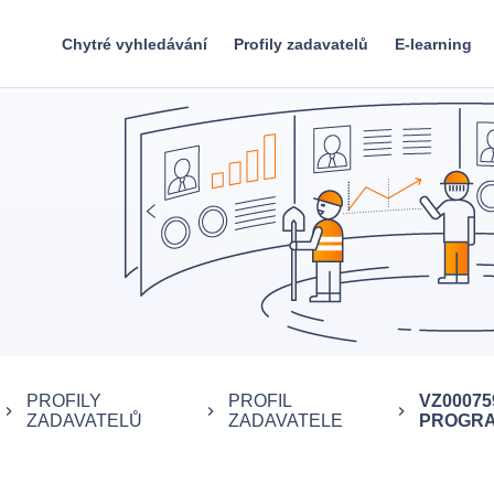
Chytré vyhledávání
Profily zadavatelů
E-learning
PROFILY
PROFIL
VZ00075
keyboard_arrow_right
keyboard_arrow_right
keyboard_arrow_right
ZADAVATELŮ
ZADAVATELE
PROGRAM