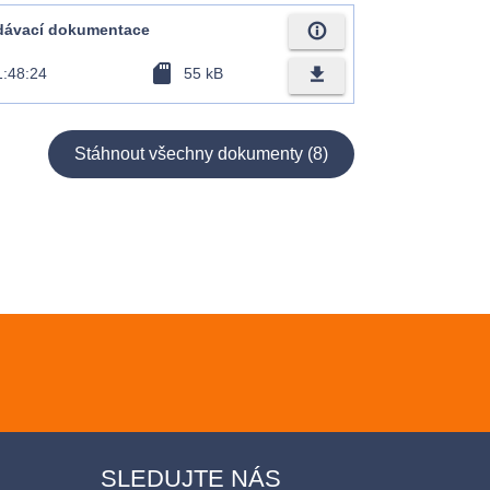
info_outline
adávací dokumentace
sd_card
file_download
1:48:24
55 kB
Stáhnout všechny dokumenty (8)
SLEDUJTE NÁS