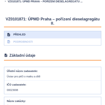
VZ0101871: ÚPMD PRAHA – POŘÍZENÍ DIESELAGREGÁTU ...
keyboard_arrow_right
VZ0101871: ÚPMD Praha – pořízení dieselagregátu
II.
description
PŘEHLED
find_in_page
PODROBNOSTI
description
Základní údaje
Úřední název zadavatele
Ústav pro péči o matku a dítě
IČO zadavatele
00023698
Název zakázky