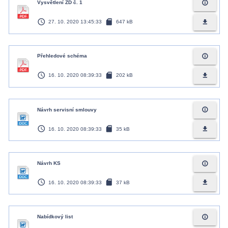
info_outline
Vysvětlení ZD č. 1
access_time
sd_card
file_download
27. 10. 2020 13:45:33
647 kB
info_outline
Přehledové schéma
access_time
sd_card
file_download
16. 10. 2020 08:39:33
202 kB
info_outline
Návrh servisní smlouvy
access_time
sd_card
file_download
16. 10. 2020 08:39:33
35 kB
info_outline
Návrh KS
access_time
sd_card
file_download
16. 10. 2020 08:39:33
37 kB
info_outline
Nabídkový list