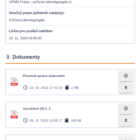
ÚPMD Praha – pořízení dieselagregátu II.
Stručný popis (předmět zakázky)
Pořízení dieselagregátu
Lhůta pro podání nabídek
16. 11. 2020 09:00:00
attach_file
Dokumenty
info_outline
Písemná zpráva zadavatele
access_time
sd_card
file_download
22. 03. 2021 17:41:14
2 MB
info_outline
Vysvětlení ZD č. 2
access_time
sd_card
file_download
06. 11. 2020 13:08:17
306 kB