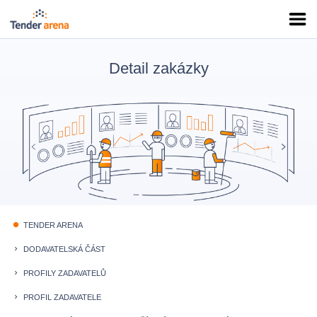
Detail zakázky
TENDER ARENA
fiber_manual_record
DODAVATELSKÁ ČÁST
keyboard_arrow_right
PROFILY ZADAVATELŮ
keyboard_arrow_right
PROFIL ZADAVATELE
keyboard_arrow_right