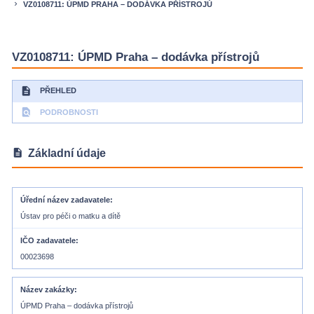
VZ0108711: ÚPMD PRAHA – DODÁVKA PŘÍSTROJŮ
keyboard_arrow_right
VZ0108711: ÚPMD Praha – dodávka přístrojů
description
PŘEHLED
find_in_page
PODROBNOSTI
description
Základní údaje
Úřední název zadavatele
Ústav pro péči o matku a dítě
IČO zadavatele
00023698
Název zakázky
ÚPMD Praha – dodávka přístrojů