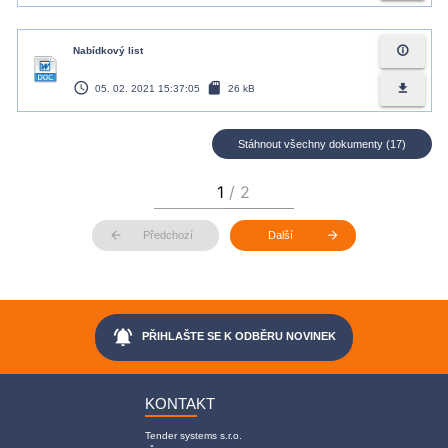
info_outline
Nabídkový list
access_time
sd_card
file_download
05. 02. 2021 15:37:05
26 kB
Stáhnout všechny dokumenty (17)
arrow_back
arrow_forward
Předchozí
Další
notifications_active
PŘIHLAŠTE SE K ODBĚRU NOVINEK
KONTAKT
Tender systems s.r.o.