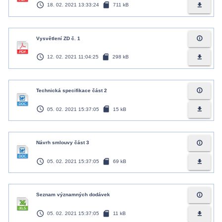
access_time
sd_card
file_download
18. 02. 2021 13:33:24
711 kB
info_outline
Vysvětlení ZD č. 1
access_time
sd_card
file_download
12. 02. 2021 11:04:25
298 kB
info_outline
Technická specifikace část 2
access_time
sd_card
file_download
05. 02. 2021 15:37:05
15 kB
info_outline
Návrh smlouvy část 3
access_time
sd_card
file_download
05. 02. 2021 15:37:05
69 kB
info_outline
Seznam významných dodávek
access_time
sd_card
file_download
05. 02. 2021 15:37:05
11 kB