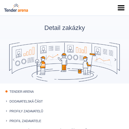
Detail zakázky
TENDER ARENA
fiber_manual_record
DODAVATELSKÁ ČÁST
keyboard_arrow_right
PROFILY ZADAVATELŮ
keyboard_arrow_right
PROFIL ZADAVATELE
keyboard_arrow_right