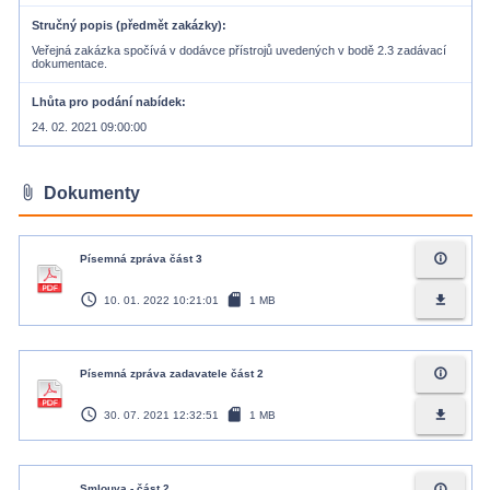
Stručný popis (předmět zakázky)
Veřejná zakázka spočívá v dodávce přístrojů uvedených v bodě 2.3 zadávací
dokumentace.
Lhůta pro podání nabídek
24. 02. 2021 09:00:00
attach_file
Dokumenty
info_outline
Písemná zpráva část 3
access_time
sd_card
file_download
10. 01. 2022 10:21:01
1 MB
info_outline
Písemná zpráva zadavatele část 2
access_time
sd_card
file_download
30. 07. 2021 12:32:51
1 MB
info_outline
Smlouva - část 2