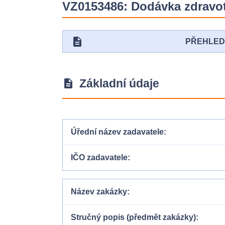
VZ0153486: Dodávka zdravotn
description
PŘEHLE
Základní údaje
description
Úřední název zadavatele
IČO zadavatele
Název zakázky
Stručný popis (předmět zakázky)