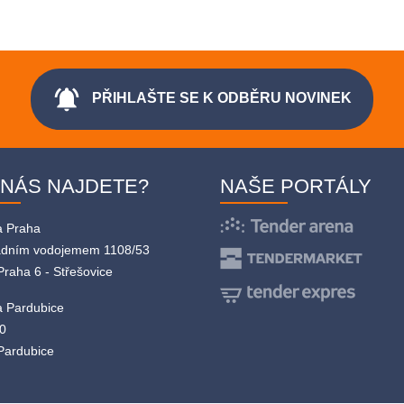
notifications_active
PŘIHLAŠTE SE K ODBĚRU NOVINEK
 NÁS NAJDETE?
NAŠE PORTÁLY
a Praha
adním vodojemem 1108/53
Praha 6 - Střešovice
 Pardubice
0
Pardubice