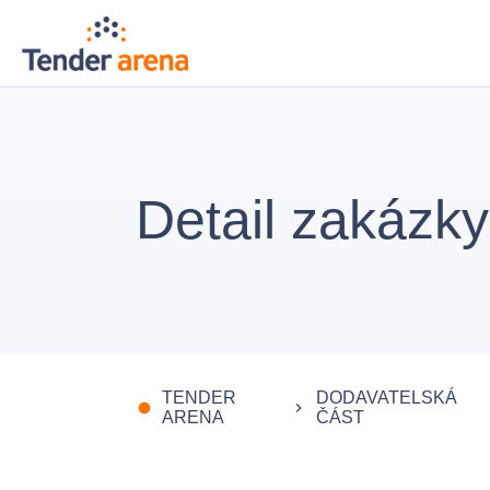
Detail zakázky
TENDER
DODAVATELSKÁ
fiber_manual_record
keyboard_arrow_right
ARENA
ČÁST