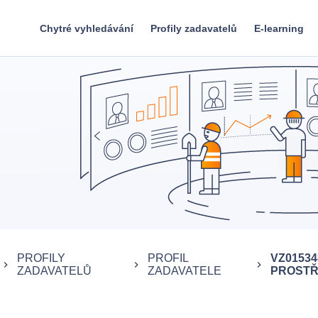
Chytré vyhledávání
Profily zadavatelů
E-learning
PROFILY
PROFIL
VZ0153
keyboard_arrow_right
keyboard_arrow_right
keyboard_arrow_right
ZADAVATELŮ
ZADAVATELE
PROSTŘE