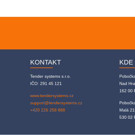
KONTAKT
KDE
Tender systems s.r.o.
Pobočk
IČO: 291 45 121
Nad Hr
162 00 
www.tendersystems.cz
support@tendersystems.cz
Pobočka
+420 226 258 888
Malá 21
530 02 