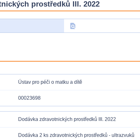
ických prostředků III. 2022
find_in_page
D
Ústav pro péči o matku a dítě
00023698
Dodávka zdravotnických prostředků III. 2022
Dodávka 2 ks zdravotnických prostředků - ultrazvuků