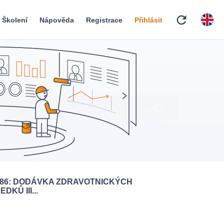
refresh
Školení
Nápověda
Registrace
Přihlásit
486: DODÁVKA ZDRAVOTNICKÝCH
DKŮ III...