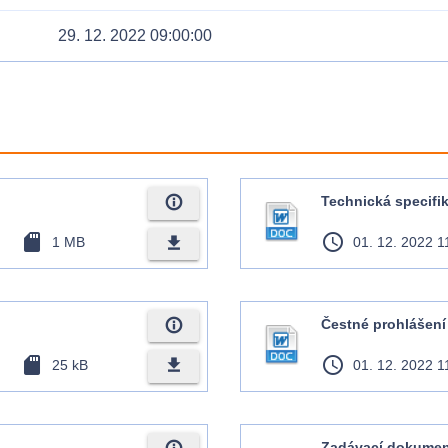
29. 12. 2022 09:00:00
info_outline
Technická specifi
sd_card
access_time
file_download
1 MB
01. 12. 2022 1
info_outline
Čestné prohlášení
sd_card
access_time
file_download
25 kB
01. 12. 2022 1
Zadávací dokume