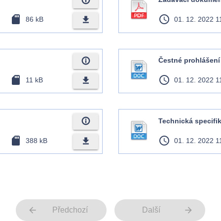
info_outline
sd_card
access_time
file_download
86 kB
01. 12. 2022 1
info_outline
Čestné prohlášení
sd_card
access_time
file_download
11 kB
01. 12. 2022 1
info_outline
Technická specifi
sd_card
access_time
file_download
388 kB
01. 12. 2022 1
arrow_back
arrow_forward
Předchozí
Další