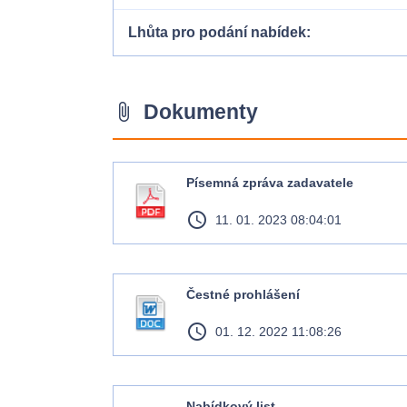
Lhůta pro podání nabídek
Dokumenty
attach_file
Písemná zpráva zadavatele
access_time
11. 01. 2023 08:04:01
Čestné prohlášení
access_time
01. 12. 2022 11:08:26
Nabídkový list