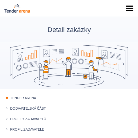
Detail zakázky
TENDER ARENA
fiber_manual_record
DODAVATELSKÁ ČÁST
keyboard_arrow_right
PROFILY ZADAVATELŮ
keyboard_arrow_right
PROFIL ZADAVATELE
keyboard_arrow_right