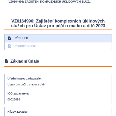
VZ0164996: ZAJIŠTĚNÍ KOMPLEXNÍCH ÚKLIDOVÝCH SLUŽ...
keyboard_arrow_right
VZ0164996: Zajištění komplexních úklidových
služeb pro Ústav pro péči o matku a dítě 2023
description
PŘEHLED
find_in_page
PODROBNOSTI
description
Základní údaje
Úřední název zadavatele
Ústav pro péči o matku a dítě
IČO zadavatele
00023698
Název zakázky