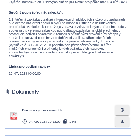
Zajištění komplexních úklidových služeb pro Ústav pro péči o matku a dítě 2023
Stručný popis (předmět zakázky)
2.1. Veřejná zakázka v zajištění komplexních úklidových služeb pro zadavatele,
a to včetně obstarání sáčků a pytlů na odpad a čistících a dezinfekčních
prostředků. Vzhledem k tomu, že je zadavatel zdravotnickým zařízením, bude v
souvislosti s veřejnou zakázkou nutno dbát požadavků na úklid předmětných
prostor dle potřeb zadavatele v souladu s příslušnými prováděcími předpisy,
kterými se upravují podmínky předcházení vzniku a šíření infekčních
onemocnění a hygienické požadavky na provoz zdravotnických zařízení
(vyhláška č. 306/2012 Sb., o podmínkách předcházení vzniku a šíření
infekčních onemocnění a o hygienických požadavcích na provoz
zdravotnických zařízení a ústavů sociální péče (dále „předmět veřejné
zakázky“).
Lhůta pro podání nabídek
20. 07. 2023 08:00:00
attach_file
Dokumenty
info_outline
Písemná zpráva zadavatele
access_time
sd_card
file_download
04. 09. 2023 10:12:59
1 MB