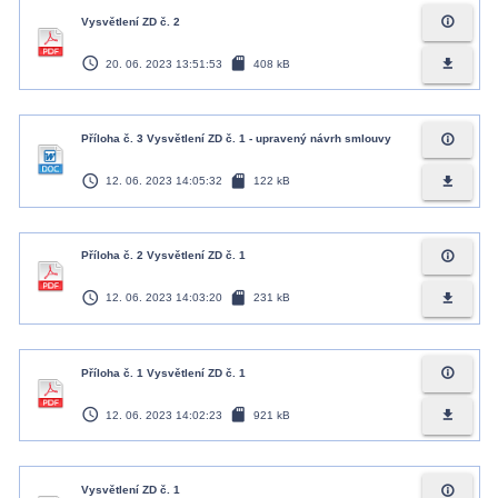
info_outline
Vysvětlení ZD č. 2
access_time
sd_card
file_download
20. 06. 2023 13:51:53
408 kB
info_outline
Příloha č. 3 Vysvětlení ZD č. 1 - upravený návrh smlouvy
access_time
sd_card
file_download
12. 06. 2023 14:05:32
122 kB
info_outline
Příloha č. 2 Vysvětlení ZD č. 1
access_time
sd_card
file_download
12. 06. 2023 14:03:20
231 kB
info_outline
Příloha č. 1 Vysvětlení ZD č. 1
access_time
sd_card
file_download
12. 06. 2023 14:02:23
921 kB
info_outline
Vysvětlení ZD č. 1