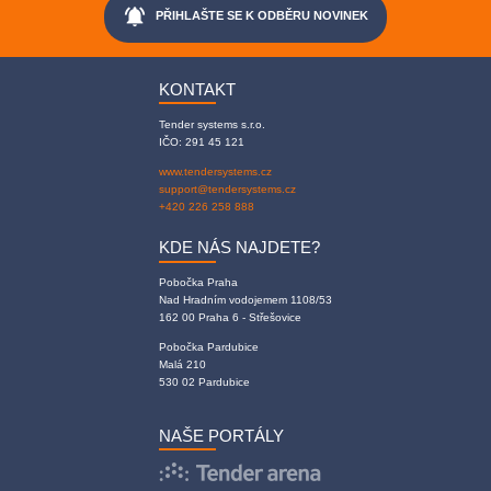
notifications_active
PŘIHLAŠTE SE K ODBĚRU NOVINEK
KONTAKT
Tender systems s.r.o.
IČO: 291 45 121
www.tendersystems.cz
support@tendersystems.cz
+420 226 258 888
KDE NÁS NAJDETE?
Pobočka Praha
Nad Hradním vodojemem 1108/53
162 00 Praha 6 - Střešovice
Pobočka Pardubice
Malá 210
530 02 Pardubice
NAŠE PORTÁLY