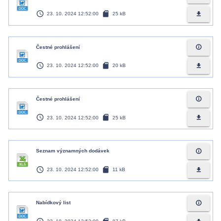
access_time
sd_card
file_download
23. 10. 2024 12:52:00
25 kB
info_outline
Čestné prohlášení
access_time
sd_card
file_download
23. 10. 2024 12:52:00
20 kB
info_outline
Čestné prohlášení
access_time
sd_card
file_download
23. 10. 2024 12:52:00
25 kB
info_outline
Seznam významných dodávek
access_time
sd_card
file_download
23. 10. 2024 12:52:00
11 kB
info_outline
Nabídkový list