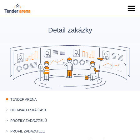
Detail zakázky
TENDER ARENA
fiber_manual_record
DODAVATELSKÁ ČÁST
keyboard_arrow_right
PROFILY ZADAVATELŮ
keyboard_arrow_right
PROFIL ZADAVATELE
keyboard_arrow_right