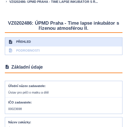
VZ0202486: ÚPMD PRAHA - TIME LAPSE INKUBÁTOR S Ř...
keyboard_arrow_right
VZ0202486: ÚPMD Praha - Time lapse inkubátor s
řízenou atmosférou II.
description
PŘEHLED
find_in_page
PODROBNOSTI
description
Základní údaje
Úřední název zadavatele
Ústav pro péči o matku a dítě
IČO zadavatele
00023698
Název zakázky