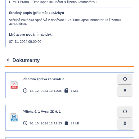
ÚPMD Praha - Time lapse inkubátor s řízenou atmosférou II.
Stručný popis (předmět zakázky)
Veřejná zakázka spočívá v dodávce 1 ks Time lapse inkubátoru s řízenou
atmosférou.
Lhůta pro podání nabídek
07. 11. 2024 09:00:00
attach_file
Dokumenty
info_outline
Písemná zpráva zadavatele
access_time
sd_card
file_download
12. 12. 2024 10:11:36
1 MB
info_outline
Příloha č. 1 Vysv. ZD č. 1
access_time
sd_card
file_download
30. 10. 2024 13:12:25
87 kB