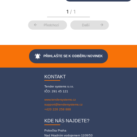
arrow_back
arrow_forward
Předchozí
Další
notifications_active
PŘIHLAŠTE SE K ODBĚRU NOVINEK
KONTAKT
Tender systems s.r.o.
IČO: 291 45 121
www.tendersystems.cz
support@tendersystems.cz
+420 226 258 888
KDE NÁS NAJDETE?
Pobočka Praha
Nad Hradním vodojemem 1108/53