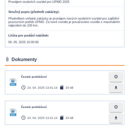
Pronájem osobních vozidel pro ÚPMD 2025
Stručný popis (předmět zakázky)
Předmětem veřejné zakázky je pronájem nových osobních vozidel pro zajištění
provozních potřeb ÚPMD. Za nové vozidlo je považováno vozidlo s maximálním
nájezdem do 100 km.
Lhůta pro podání nabídek
06. 05. 2025 10:00:00
attach_file
Dokumenty
info_outline
Čestné prohlášení
access_time
sd_card
file_download
24. 04. 2025 13:41:14
20 kB
info_outline
Čestné prohlášení
access_time
sd_card
file_download
24. 04. 2025 13:41:14
24 kB