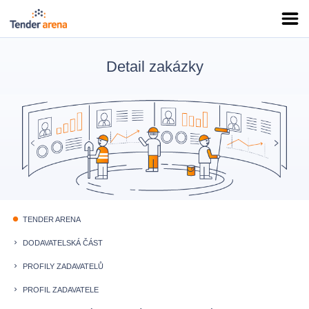
Detail zakázky
TENDER ARENA
fiber_manual_record
DODAVATELSKÁ ČÁST
keyboard_arrow_right
PROFILY ZADAVATELŮ
keyboard_arrow_right
PROFIL ZADAVATELE
keyboard_arrow_right