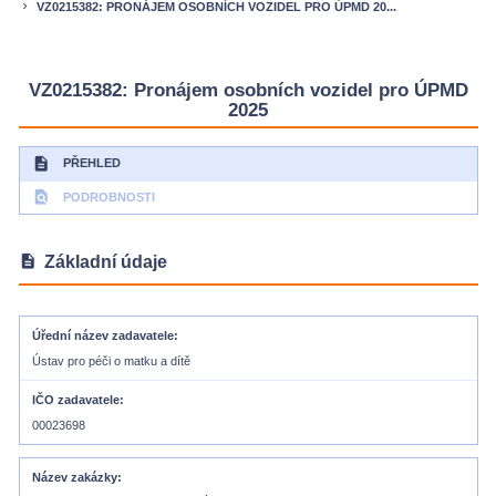
VZ0215382: PRONÁJEM OSOBNÍCH VOZIDEL PRO ÚPMD 20...
keyboard_arrow_right
VZ0215382: Pronájem osobních vozidel pro ÚPMD
2025
description
PŘEHLED
find_in_page
PODROBNOSTI
description
Základní údaje
Úřední název zadavatele
Ústav pro péči o matku a dítě
IČO zadavatele
00023698
Název zakázky