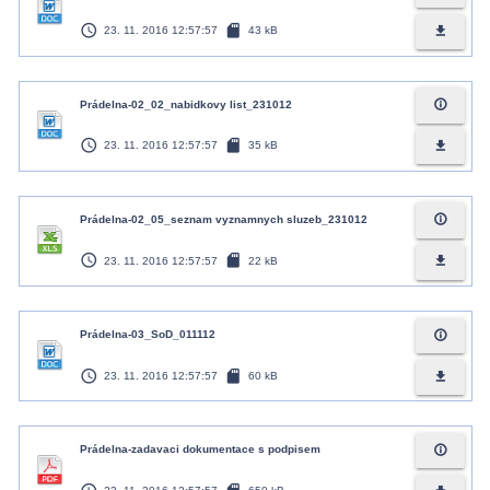
access_time
sd_card
file_download
23. 11. 2016 12:57:57
43 kB
info_outline
Prádelna-02_02_nabidkovy list_231012
access_time
sd_card
file_download
23. 11. 2016 12:57:57
35 kB
info_outline
Prádelna-02_05_seznam vyznamnych sluzeb_231012
access_time
sd_card
file_download
23. 11. 2016 12:57:57
22 kB
info_outline
Prádelna-03_SoD_011112
access_time
sd_card
file_download
23. 11. 2016 12:57:57
60 kB
info_outline
Prádelna-zadavaci dokumentace s podpisem