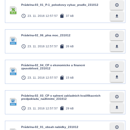
info_outline
Prádelna-03_01_P-1_polozkovy vykaz_pradlo_231012
access_time
sd_card
file_download
23. 11. 2016 12:57:57
37 kB
info_outline
Prádelna-02_06_plna moc_231012
access_time
sd_card
file_download
23. 11. 2016 12:57:57
26 kB
Prádelna-02_04_CP o ekonomicke a financni
info_outline
zpusobilosti_231012
access_time
sd_card
file_download
23. 11. 2016 12:57:57
15 kB
Prádelna-02_03_CP o splneni zakladnich kvalifikacnich
info_outline
predpokladu_nadlimitni_231012
access_time
sd_card
file_download
23. 11. 2016 12:57:57
29 kB
info_outline
Prádelna-02_01_obsah nabidky_231012