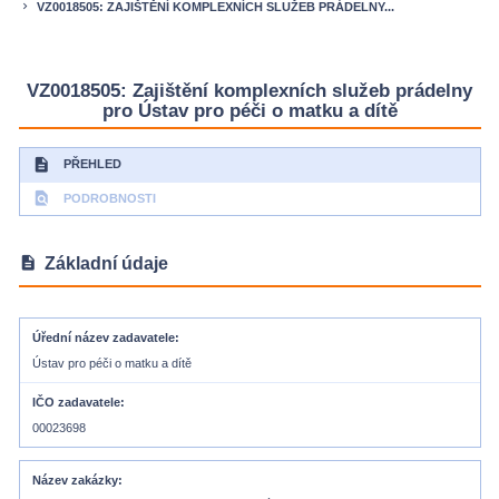
VZ0018505: ZAJIŠTĚNÍ KOMPLEXNÍCH SLUŽEB PRÁDELNY...
keyboard_arrow_right
VZ0018505: Zajištění komplexních služeb prádelny
pro Ústav pro péči o matku a dítě
description
PŘEHLED
find_in_page
PODROBNOSTI
description
Základní údaje
Úřední název zadavatele
Ústav pro péči o matku a dítě
IČO zadavatele
00023698
Název zakázky