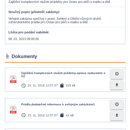
Zajištění komplexních služeb prádelny pro Ústav pro péči o matku a dítě
Stručný popis (předmět zakázky)
Veřejná zakázka spočívá v praní, žehlení a čištění různých druhů
zdravotnického prádla pro Ústav pro péči o matku a dítě.
Lhůta pro podání nabídek
08. 01. 2013 09:00:00
attach_file
Dokumenty
Zajištění komplexních služeb prádelny-zpráva zadavatele o
info_outline
VZ
access_time
sd_card
file_download
23. 11. 2016 12:57:57
225 kB
info_outline
Prádlo,dodatečné informace k veřejným zakázkám1
access_time
sd_card
file_download
23. 11. 2016 12:57:57
43 kB