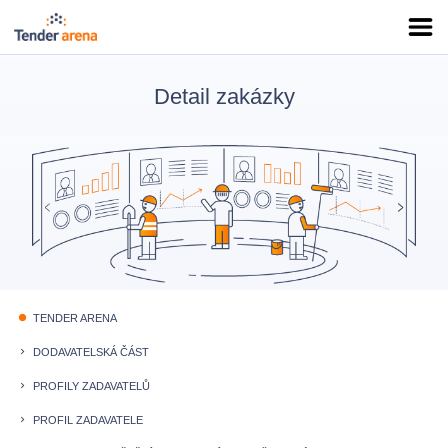
Detail zakázky
TENDER ARENA
fiber_manual_record
DODAVATELSKÁ ČÁST
keyboard_arrow_right
PROFILY ZADAVATELŮ
keyboard_arrow_right
PROFIL ZADAVATELE
keyboard_arrow_right