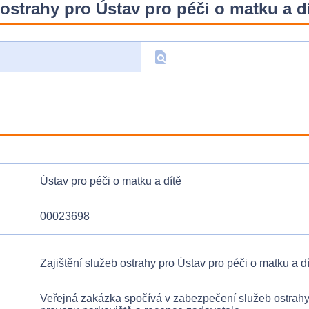
ostrahy pro Ústav pro péči o matku a d
find_in_page
D
Ústav pro péči o matku a dítě
00023698
Zajištění služeb ostrahy pro Ústav pro péči o matku a d
Veřejná zakázka spočívá v zabezpečení služeb ostrahy 