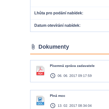
Lhůta pro podání nabídek
Datum otevírání nabídek
Dokumenty
attach_file
Písemná zpráva zadavatele
access_time
06. 06. 2017 09:17:59
Plná moc
access_time
13. 02. 2017 08:34:04