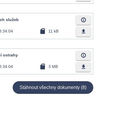
info_outline
ch služeb
sd_card
file_download
8:34:04
11 kB
info_outline
í ostrahy
sd_card
file_download
8:34:04
3 MB
Stáhnout všechny dokumenty (8)