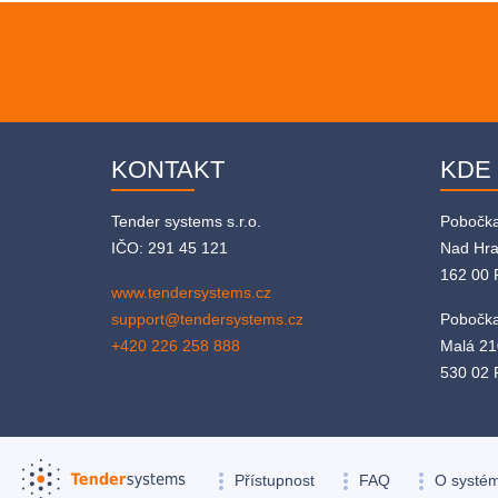
KONTAKT
KDE
Tender systems s.r.o.
Pobočk
IČO: 291 45 121
Nad Hr
162 00 
www.tendersystems.cz
support@tendersystems.cz
Pobočka
+420 226 258 888
Malá 21
530 02 
more_vert
more_vert
more_vert
Přístupnost
FAQ
O systé