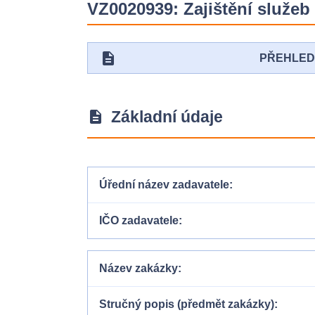
VZ0020939: Zajištění služeb 
description
PŘEHLE
Základní údaje
description
Úřední název zadavatele
IČO zadavatele
Název zakázky
Stručný popis (předmět zakázky)