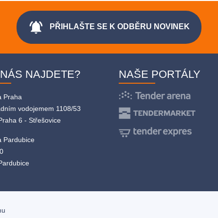
notifications_active
PŘIHLAŠTE SE K ODBĚRU NOVINEK
 NÁS NAJDETE?
NAŠE PORTÁLY
a Praha
adním vodojemem 1108/53
Praha 6 - Střešovice
 Pardubice
0
Pardubice
mu