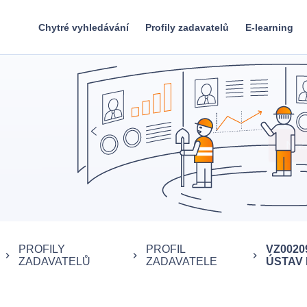
Chytré vyhledávání
Profily zadavatelů
E-learning
PROFILY
PROFIL
VZ0020
keyboard_arrow_right
keyboard_arrow_right
keyboard_arrow_right
ZADAVATELŮ
ZADAVATELE
ÚSTAV P