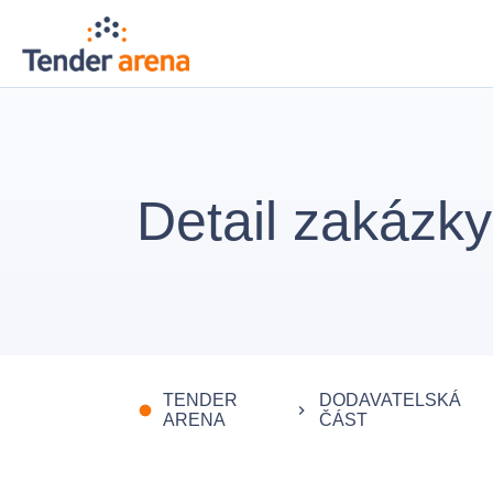
Detail zakázky
TENDER
DODAVATELSKÁ
fiber_manual_record
keyboard_arrow_right
ARENA
ČÁST