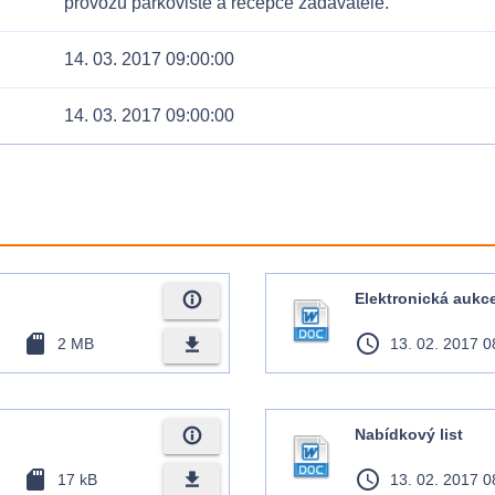
provozu parkoviště a recepce zadavatele.
14. 03. 2017 09:00:00
14. 03. 2017 09:00:00
info_outline
Elektronická aukc
sd_card
access_time
file_download
2 MB
13. 02. 2017 0
info_outline
Nabídkový list
sd_card
access_time
file_download
17 kB
13. 02. 2017 0