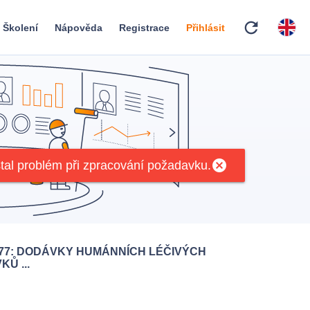
refresh
Školení
Nápověda
Registrace
Přihlásit
cancel
tal problém při zpracování požadavku.
977: DODÁVKY HUMÁNNÍCH LÉČIVÝCH
Ů ...