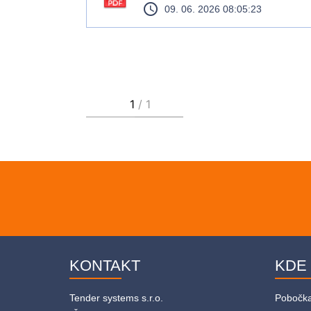
access_time
09. 06. 2026 08:05:23
KONTAKT
KDE
Tender systems s.r.o.
Pobočk