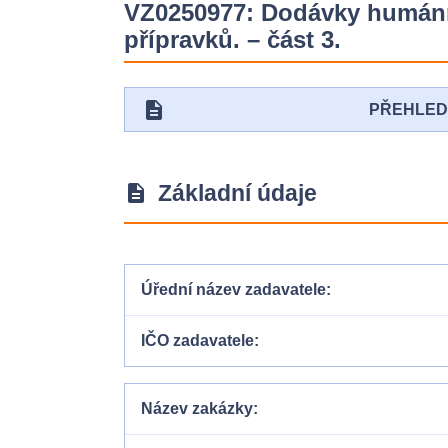
VZ0250977: Dodávky humánní
přípravků. – část 3.
description
PŘEHLE
Základní údaje
description
Úřední název zadavatele
IČO zadavatele
Název zakázky