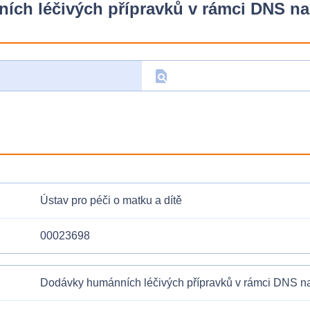
ch léčivých přípravků v rámci DNS na
find_in_page
D
Ústav pro péči o matku a dítě
00023698
Dodávky humánních léčivých přípravků v rámci DNS na 