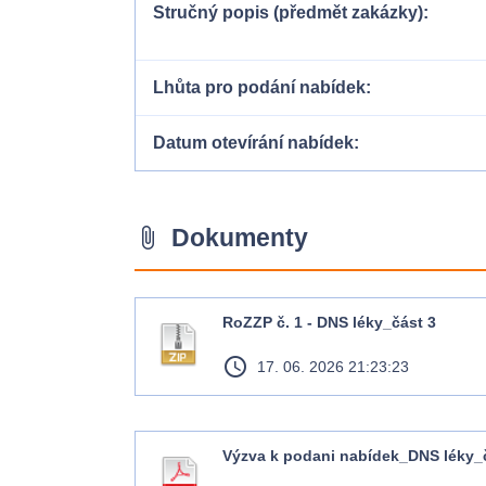
Stručný popis (předmět zakázky)
Lhůta pro podání nabídek
Datum otevírání nabídek
Dokumenty
attach_file
RoZZP č. 1 - DNS léky_část 3
access_time
17. 06. 2026 21:23:23
Výzva k podani nabídek_DNS léky_