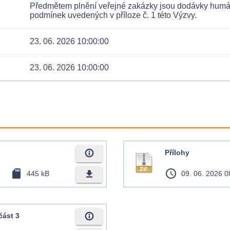
Předmětem plnění veřejné zakázky jsou dodávky humánn
podmínek uvedených v příloze č. 1 této Výzvy.
23. 06. 2026 10:00:00
23. 06. 2026 10:00:00
info_outline
Přílohy
sd_card
access_time
file_download
445 kB
09. 06. 2026 0
info_outline
část 3