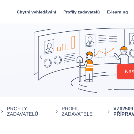
Chytré vyhledávání
Profily zadavatelů
E-learning
Nas
PROFILY
PROFIL
VZ0250
keyboard_arrow_right
keyboard_arrow_right
keyboard_arrow_right
ZADAVATELŮ
ZADAVATELE
PŘÍPRAVK