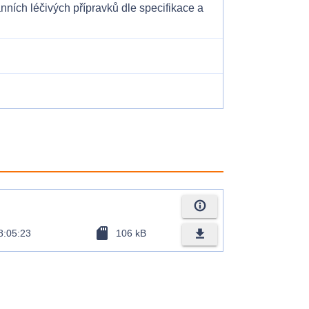
ích léčivých přípravků dle specifikace a
info_outline
sd_card
file_download
8:05:23
106 kB