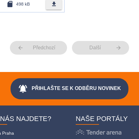
sd_card
file_download
498 kB
arrow_back
arrow_forward
Předchozí
Další
notifications_active
PŘIHLAŠTE SE K ODBĚRU NOVINEK
 NÁS NAJDETE?
NAŠE PORTÁLY
a Praha