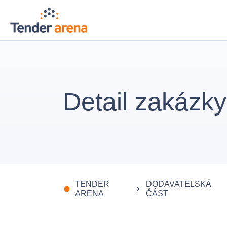
Detail zakázky
TENDER
DODAVATELSKÁ
fiber_manual_record
keyboard_arrow_right
ARENA
ČÁST